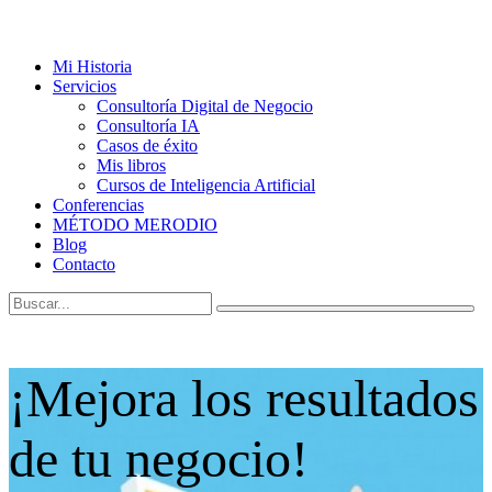
Mi Historia
Servicios
Consultoría Digital de Negocio
Consultoría IA
Casos de éxito
Mis libros
Cursos de Inteligencia Artificial
Conferencias
MÉTODO MERODIO
Blog
Contacto
¡Mejora los resultados
de tu negocio!