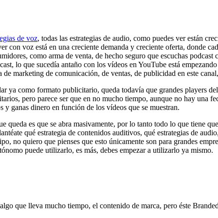
tegias de voz
, todas las estrategias de audio, como puedes ver están cre
 ver con voz está en una creciente demanda y creciente oferta, donde c
sumidores, como arma de venta, de hecho seguro que escuchas podcast co
cast, lo que sucedía antaño con los vídeos en YouTube está empezando 
 de marketing de comunicación, de ventas, de publicidad en este canal
dar ya como formato publicitario, queda todavía que grandes players d
icitarios, pero parece ser que en no mucho tiempo, aunque no hay una fe
 y ganas dinero en función de los vídeos que se muestran.
ue queda es que se abra masivamente, por lo tanto todo lo que tiene que
antéate qué estrategia de contenidos auditivos, qué estrategias de audio,
tipo, no quiero que pienses que esto únicamente son para grandes empres
ónomo puede utilizarlo, es más, debes empezar a utilizarlo ya mismo.
 algo que lleva mucho tiempo, el contenido de marca, pero éste Branded 