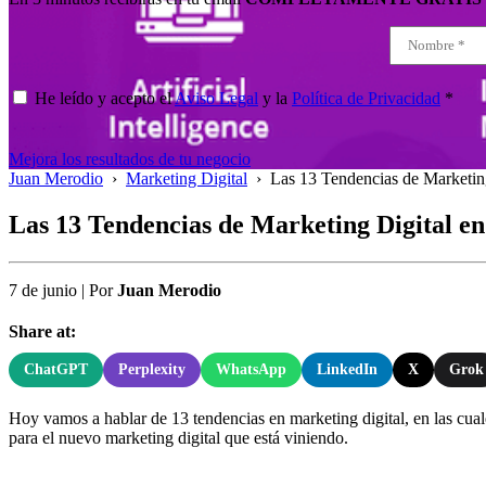
He leído y acepto el
Aviso Legal
y la
Política de Privacidad
*
Mejora los resultados de tu negocio
Juan Merodio
›
Marketing Digital
›
Las 13 Tendencias de Marketin
Las 13 Tendencias de Marketing Digital en
7 de junio
|
Por
Juan Merodio
Share at:
ChatGPT
Perplexity
WhatsApp
LinkedIn
X
Grok
Hoy vamos a hablar de 13 tendencias en marketing digital, en las cual
para el nuevo marketing digital que está viniendo.