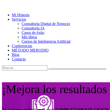
Mi Historia
Servicios
Consultoría Digital de Negocio
Consultoría IA
Casos de éxito
Mis libros
Cursos de Inteligencia Artificial
Conferencias
MÉTODO MERODIO
Blog
Contacto
¡Mejora los resultados
En 3 minutos recibirás en tu email
COMPLETAMENTE GRATIS