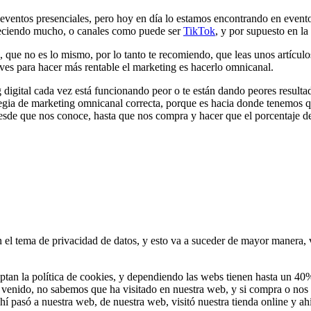
eventos presenciales, pero hoy en día lo estamos encontrando en evento
creciendo mucho, o canales como puede ser
TikTok
, y por supuesto en la
ue no es lo mismo, por lo tanto te recomiendo, que leas unos artículos 
ves para hacer más rentable el marketing es hacerlo omnicanal.
g digital cada vez está funcionando peor o te están dando peores resulta
ia de marketing omnicanal correcta, porque es hacia donde tenemos que
desde que nos conoce, hasta que nos compra y hacer que el porcentaje d
n el tema de privacidad de datos, y esto va a suceder de mayor manera
an la política de cookies, y dependiendo las webs tienen hasta un 40%
 venido, no sabemos que ha visitado en nuestra web, y si compra o nos
ahí pasó a nuestra web, de nuestra web, visitó nuestra tienda online y 