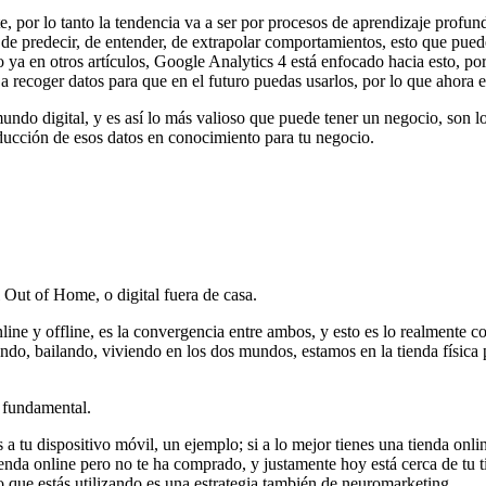
e, por lo tanto la tendencia va a ser por procesos de aprendizaje profund
de predecir, de entender, de extrapolar comportamientos, esto que puede
a en otros artículos, Google Analytics 4 está enfocado hacia esto, por 
 a recoger datos para que en el futuro puedas usarlos, por lo que ahora e
undo digital, y es así lo más valioso que puede tener un negocio, son los
aducción de esos datos en conocimiento para tu negocio.
Out of Home, o digital fuera de casa.
nline y offline, es la convergencia entre ambos, y esto es lo realment
ando, bailando, viviendo en los dos mundos, estamos en la tienda física
s fundamental.
 tu dispositivo móvil, un ejemplo; si a lo mejor tienes una tienda onli
ienda online pero no te ha comprado, y justamente hoy está cerca de tu t
 lo que estás utilizando es una estrategia también de neuromarketing.