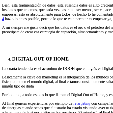
Bien, esta fragmentación de datos, esta ausencia datos es algo crecient
los datos que tenemos, que cada vez pasaran a ser menos, ser capaces 
empresas, esto es absolutamente para todos, de hecho lo he comentado y
4
hazlo lo antes posible, porque lo que te va a permitir es empezar ya,
A mí siempre me gusta decir que los datos es el oro o el petróleo del m
preocúpate de crear esa estrategia de captación, almacenamiento y tr
DIGITAL OUT OF HOME
La cuarta tendencia es el acrónimo de DOOH que en inglés es Digital 
Básicamente la clave del marketing es la integración de los mundos o
físico, como en el mundo digital, al final estamos constantemente salt
ningún tipo de duda
Por lo tanto, a todo esto es lo que llaman el Digital Out of Home, y e
Al final generar experiencias por ejemplo de
retargeting
con campañas a
de sinergias cuando sepas que el usuario ha estado visitando ayer tu t
a tener una oferta si nos visitas en los próximos 60 minutos”, al final