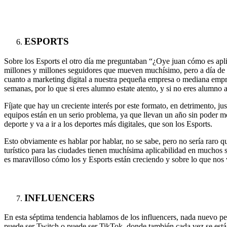
ESPORTS
Sobre los Esports el otro día me preguntaban “¿Oye juan cómo es apl
millones y millones seguidores que mueven muchísimo, pero a día de h
cuanto a marketing digital a nuestra pequeña empresa o mediana empr
semanas, por lo que si eres alumno estate atento, y si no eres alumno a
Fíjate que hay un creciente interés por este formato, en detrimento, 
equipos están en un serio problema, ya que llevan un año sin poder mo
deporte y va a ir a los deportes más digitales, que son los Esports.
Esto obviamente es hablar por hablar, no se sabe, pero no sería raro
turístico para las ciudades tienen muchísima aplicabilidad en muchos si
es maravilloso cómo los y Esports están creciendo y sobre lo que nos
INFLUENCERS
En esta séptima tendencia hablamos de los influencers, nada nuevo per
puede ser Twitch o puede ser TikTok, donde también cada vez se está