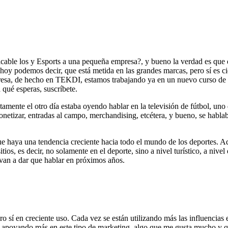
icable los y Esports a una pequeña empresa?, y bueno la verdad es qu
oy podemos decir, que está metida en las grandes marcas, pero sí es c
esa, de hecho en TEKDI, estamos trabajando ya en un nuevo curso de E
 qué esperas, suscríbete.
justamente el otro día estaba oyendo hablar en la televisión de fútbol,
netizar, entradas al campo, merchandising, etcétera, y bueno, se habla
 que haya una tendencia creciente hacia todo el mundo de los deportes.
tios, es decir, no solamente en el deporte, sino a nivel turístico, a nive
 van a dar que hablar en próximos años.
o sí en creciente uso. Cada vez se están utilizando más las influencia
 apoyando más en este tipo de marketing, algo que me gusta mucho y qu