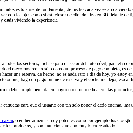
s mundos es totalmente fundamental, de hecho cada vez estamos viendo 
es ver con los ojos como si estuviese sucediendo algo en 3D delante de t
y estás viviendo la experiencia.
 todos los sectores, incluso para el sector del automóvil, para el sect
endo el e-ecommerce no sólo como un proceso de pago completo, es dec
s hacer una reserva, de hecho, no es nada raro a día de hoy, yo estoy 
cto online, hago un pago online de reserva y el coche me llega, eso al f
gocios deben implementarla en mayor o menor medida, ventas productos, 
.
 etiquetas para que el usuario con tan solo poner el dedo encima, imagí
Amazon
, o en herramientas muy potentes como por ejemplo los Google 
de los productos, y son anuncios que dan muy buen resultado.