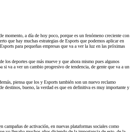
e de momento, a día de hoy poco, porque es un fenómeno creciente con
ierto que hay muchas estrategias de Esports que podemos aplicar en
sports para pequeñas empresas que va a ver la luz en las próximas
 uno de los deportes que más mueve y que ahora mismo pues algunos
ba si va a ver un cambio progresivo de tendencia, de gente que va a un
 Además, piensa que los y Esports también son un nuevo reclamo
l de destinos, bueno, la verdad es que en definitiva es muy importante y
s en campañas de activación, en nuevas plataformas sociales como
e yo llevaba muchos años diciendo de la importancia de esto, de la