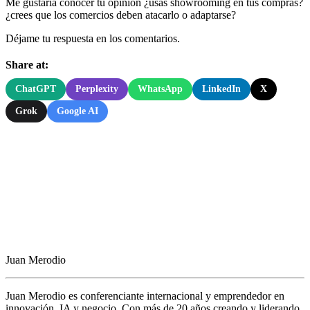
Me gustaría conocer tu opinión ¿usas showrooming en tus compras?
¿crees que los comercios deben atacarlo o adaptarse?
Déjame tu respuesta en los comentarios.
Share at:
ChatGPT
Perplexity
WhatsApp
LinkedIn
X
Grok
Google AI
Juan Merodio
Juan Merodio es conferenciante internacional y emprendedor en
innovación, IA y negocio. Con más de 20 años creando y liderando