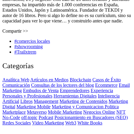
empresas, ha impartido más de 1.000 conferencias en España,
Estados Unidos, Japón y Latinoamérica. Fundador de TEKDI y
autor de 16 libros. Pero si algo lo define no es su currículum, sino su
capacidad para ver lo que viene… y construirlo antes que nadie.
Compartir >>
#comercios locales
#showrooming
#Trailxtrem
Categorías
Analítica Web
Artículos en Medios
Blockchain
Casos de Éxito
Comunicación
Consultas de los lectores del blog
Ecommerce
Email
Marketing
Embudos de Venta
Emprendedores
Experiencia
Personales y Profesionales
Herramientas Digitales
Inteligencia
Artificial
Libros
Management
Marketing de Contenidos
Marketing
Digital
Marketing Mobile
Marketing y Comunicacion Politica
Marketplace
Metaverso
Mobile Marketing
Negocios Online
NFT
No-Code
off-topic
Podcast
Posicionamiento en Buscadores (SEO)
Redes Sociales
Video Marketing
Web3
White Books