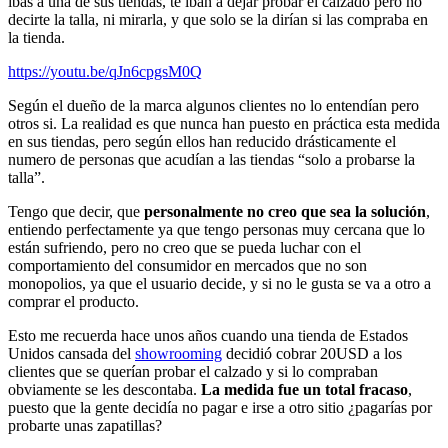
ibas a una de sus tiendas, te iban a dejar probar el calzado pero no
decirte la talla, ni mirarla, y que solo se la dirían si las compraba en
la tienda.
https://youtu.be/qJn6cpgsM0Q
Según el dueño de la marca algunos clientes no lo entendían pero
otros si. La realidad es que nunca han puesto en práctica esta medida
en sus tiendas, pero según ellos han reducido drásticamente el
numero de personas que acudían a las tiendas “solo a probarse la
talla”.
Tengo que decir, que
personalmente no creo que sea la solución
,
entiendo perfectamente ya que tengo personas muy cercana que lo
están sufriendo, pero no creo que se pueda luchar con el
comportamiento del consumidor en mercados que no son
monopolios, ya que el usuario decide, y si no le gusta se va a otro a
comprar el producto.
Esto me recuerda hace unos años cuando una tienda de Estados
Unidos cansada del
showrooming
decidió cobrar 20USD a los
clientes que se querían probar el calzado y si lo compraban
obviamente se les descontaba.
La medida fue un total fracaso
,
puesto que la gente decidía no pagar e irse a otro sitio ¿pagarías por
probarte unas zapatillas?