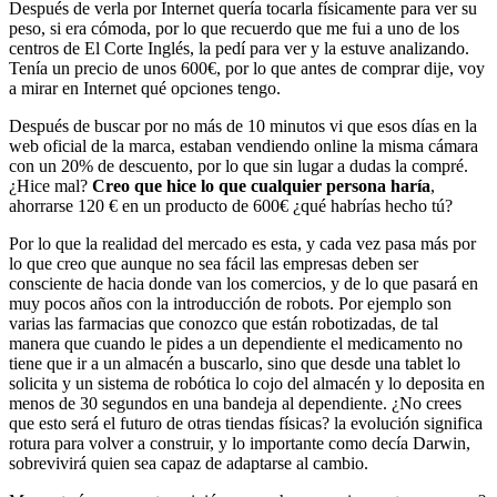
Después de verla por Internet quería tocarla físicamente para ver su
peso, si era cómoda, por lo que recuerdo que me fui a uno de los
centros de El Corte Inglés, la pedí para ver y la estuve analizando.
Tenía un precio de unos 600€, por lo que antes de comprar dije, voy
a mirar en Internet qué opciones tengo.
Después de buscar por no más de 10 minutos vi que esos días en la
web oficial de la marca, estaban vendiendo online la misma cámara
con un 20% de descuento, por lo que sin lugar a dudas la compré.
¿Hice mal?
Creo que hice lo que cualquier persona haría
,
ahorrarse 120 € en un producto de 600€ ¿qué habrías hecho tú?
Por lo que la realidad del mercado es esta, y cada vez pasa más por
lo que creo que aunque no sea fácil las empresas deben ser
consciente de hacia donde van los comercios, y de lo que pasará en
muy pocos años con la introducción de robots. Por ejemplo son
varias las farmacias que conozco que están robotizadas, de tal
manera que cuando le pides a un dependiente el medicamento no
tiene que ir a un almacén a buscarlo, sino que desde una tablet lo
solicita y un sistema de robótica lo cojo del almacén y lo deposita en
menos de 30 segundos en una bandeja al dependiente. ¿No crees
que esto será el futuro de otras tiendas físicas? la evolución significa
rotura para volver a construir, y lo importante como decía Darwin,
sobrevivirá quien sea capaz de adaptarse al cambio.