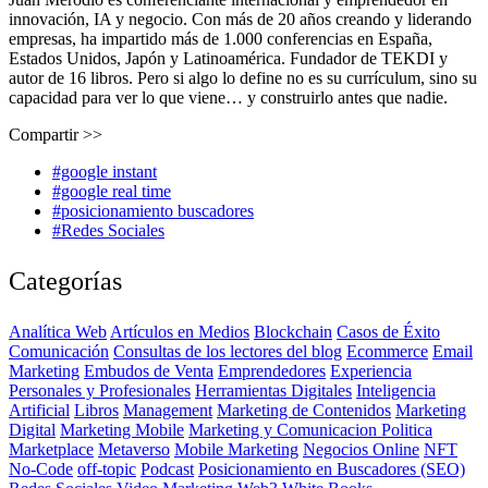
innovación, IA y negocio. Con más de 20 años creando y liderando
empresas, ha impartido más de 1.000 conferencias en España,
Estados Unidos, Japón y Latinoamérica. Fundador de TEKDI y
autor de 16 libros. Pero si algo lo define no es su currículum, sino su
capacidad para ver lo que viene… y construirlo antes que nadie.
Compartir >>
#google instant
#google real time
#posicionamiento buscadores
#Redes Sociales
Categorías
Analítica Web
Artículos en Medios
Blockchain
Casos de Éxito
Comunicación
Consultas de los lectores del blog
Ecommerce
Email
Marketing
Embudos de Venta
Emprendedores
Experiencia
Personales y Profesionales
Herramientas Digitales
Inteligencia
Artificial
Libros
Management
Marketing de Contenidos
Marketing
Digital
Marketing Mobile
Marketing y Comunicacion Politica
Marketplace
Metaverso
Mobile Marketing
Negocios Online
NFT
No-Code
off-topic
Podcast
Posicionamiento en Buscadores (SEO)