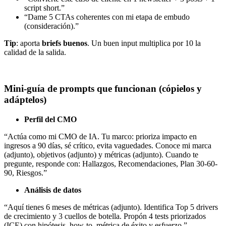
script short.”
“Dame 5 CTAs coherentes con mi etapa de embudo
(consideración).”
Tip
: aporta
briefs buenos
. Un buen input multiplica por 10 la
calidad de la salida.
Mini-guía de prompts que funcionan (cópielos y
adáptelos)
Perfil del CMO
“Actúa como mi CMO de IA. Tu marco: prioriza impacto en
ingresos a 90 días, sé crítico, evita vaguedades. Conoce mi marca
(adjunto), objetivos (adjunto) y métricas (adjunto). Cuando te
pregunte, responde con: Hallazgos, Recomendaciones, Plan 30-60-
90, Riesgos.”
Análisis de datos
“Aquí tienes 6 meses de métricas (adjunto). Identifica Top 5 drivers
de crecimiento y 3 cuellos de botella. Propón 4 tests priorizados
(ICE) con hipótesis, how-to, métrica de éxito y esfuerzo.”