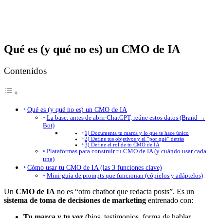
Qué es (y qué no es) un CMO de IA
Contenidos
Qué es (y qué no es) un CMO de IA
La base: antes de abrir ChatGPT, reúne estos datos (Brand →
Bot)
1) Documenta tu marca y lo que te hace único
2) Define tus objetivos y el “por qué” detrás
3) Define el rol de tu CMO de IA
Plataformas para construir tu CMO de IA (y cuándo usar cada
una)
Cómo usar tu CMO de IA (las 3 funciones clave)
Mini-guía de prompts que funcionan (cópielos y adáptelos)
Un
CMO de IA
no es “otro chatbot que redacta posts”. Es un
sistema de toma de decisiones de marketing
entrenado con:
Tu marca y tu voz
(bios, testimonios, forma de hablar,