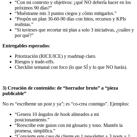
“Con mi contexto y objetivos: ¿qué NO debería hacer en los
próximos 90 días?”
“Muéstrame mis 3 puntos ciegos y cómo mitigarlos.”
“Propón un plan 30-60-90 días con hitos, recursos y KPIs
realistas.”
“Si tuvieses que recortar mi plan a solo 3 iniciativas, ¿cuáles y
por qué?”
Entregables esperados
:
Priorización (RICE/ICE) y roadmap claro.
Riesgos y trade-offs.
Checklist semanal con foco (lo que SÍ y lo que NO harás).
3) Creación de contenido: de “borrador bruto” a “pieza
publicable”
No es “escríbeme un post y ya”; es “co-crea conmigo”. Ejemplos:
“Genera 10 ángulos de hook alineados a mi
posicionamiento.”
“Reescribe este guion con mi glosario y tono. Mantén la
promesa, simplifica.”
“Convierte este caso de cliente en 1 newsletter + 3 posts + 1