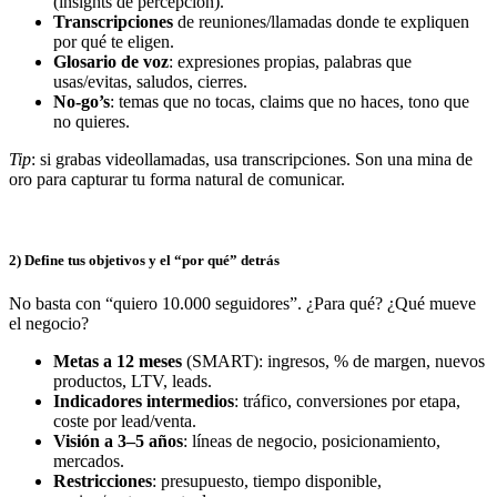
(insights de percepción).
Transcripciones
de reuniones/llamadas donde te expliquen
por qué te eligen.
Glosario de voz
: expresiones propias, palabras que
usas/evitas, saludos, cierres.
No-go’s
: temas que no tocas, claims que no haces, tono que
no quieres.
Tip
: si grabas videollamadas, usa transcripciones. Son una mina de
oro para capturar tu forma natural de comunicar.
2) Define tus objetivos y el “por qué” detrás
No basta con “quiero 10.000 seguidores”. ¿Para qué? ¿Qué mueve
el negocio?
Metas a 12 meses
(SMART): ingresos, % de margen, nuevos
productos, LTV, leads.
Indicadores intermedios
: tráfico, conversiones por etapa,
coste por lead/venta.
Visión a 3–5 años
: líneas de negocio, posicionamiento,
mercados.
Restricciones
: presupuesto, tiempo disponible,