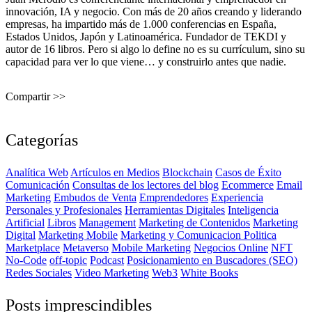
innovación, IA y negocio. Con más de 20 años creando y liderando
empresas, ha impartido más de 1.000 conferencias en España,
Estados Unidos, Japón y Latinoamérica. Fundador de TEKDI y
autor de 16 libros. Pero si algo lo define no es su currículum, sino su
capacidad para ver lo que viene… y construirlo antes que nadie.
Compartir >>
Categorías
Analítica Web
Artículos en Medios
Blockchain
Casos de Éxito
Comunicación
Consultas de los lectores del blog
Ecommerce
Email
Marketing
Embudos de Venta
Emprendedores
Experiencia
Personales y Profesionales
Herramientas Digitales
Inteligencia
Artificial
Libros
Management
Marketing de Contenidos
Marketing
Digital
Marketing Mobile
Marketing y Comunicacion Politica
Marketplace
Metaverso
Mobile Marketing
Negocios Online
NFT
No-Code
off-topic
Podcast
Posicionamiento en Buscadores (SEO)
Redes Sociales
Video Marketing
Web3
White Books
Posts imprescindibles