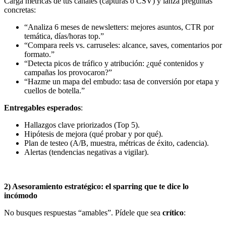
Carga métricas de tus canales (capturas o CSV) y lanza preguntas
concretas:
“Analiza 6 meses de newsletters: mejores asuntos, CTR por
temática, días/horas top.”
“Compara reels vs. carruseles: alcance, saves, comentarios por
formato.”
“Detecta picos de tráfico y atribución: ¿qué contenidos y
campañas los provocaron?”
“Hazme un mapa del embudo: tasa de conversión por etapa y
cuellos de botella.”
Entregables esperados
:
Hallazgos clave priorizados (Top 5).
Hipótesis de mejora (qué probar y por qué).
Plan de testeo (A/B, muestra, métricas de éxito, cadencia).
Alertas (tendencias negativas a vigilar).
2) Asesoramiento estratégico: el sparring que te dice lo
incómodo
No busques respuestas “amables”. Pídele que sea
crítico
: