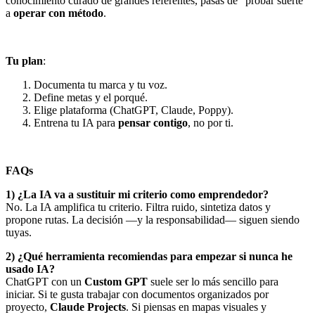
conocimiento curado de grandes referentes, pasas de “probar suerte”
a
operar con método
.
Tu plan
:
Documenta tu marca y tu voz.
Define metas y el porqué.
Elige plataforma (ChatGPT, Claude, Poppy).
Entrena tu IA para
pensar contigo
, no por ti.
FAQs
1) ¿La IA va a sustituir mi criterio como emprendedor?
No. La IA amplifica tu criterio. Filtra ruido, sintetiza datos y
propone rutas. La decisión —y la responsabilidad— siguen siendo
tuyas.
2) ¿Qué herramienta recomiendas para empezar si nunca he
usado IA?
ChatGPT con un
Custom GPT
suele ser lo más sencillo para
iniciar. Si te gusta trabajar con documentos organizados por
proyecto,
Claude Projects
. Si piensas en mapas visuales y