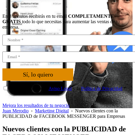
En 3 minutos recibirás en tu email
COMPLETAMENTE
GRATIS
todo lo que necesitas para aumentar las ventas de tu
empresa.
Sí, lo quiero
He leído y acepto el
Aviso Legal
y la
Política de Privacidad
*
Mejora los resultados de tu negocio
Juan Merodio
›
Marketing Digital
›
Nuevos clientes con la
PUBLICIDAD de FACEBOOK MESSENGER para Empresas
Nuevos clientes con la PUBLICIDAD de