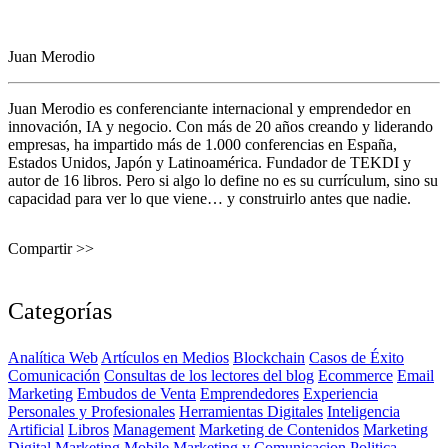
Juan Merodio
Juan Merodio es conferenciante internacional y emprendedor en
innovación, IA y negocio. Con más de 20 años creando y liderando
empresas, ha impartido más de 1.000 conferencias en España,
Estados Unidos, Japón y Latinoamérica. Fundador de TEKDI y
autor de 16 libros. Pero si algo lo define no es su currículum, sino su
capacidad para ver lo que viene… y construirlo antes que nadie.
Compartir >>
Categorías
Analítica Web
Artículos en Medios
Blockchain
Casos de Éxito
Comunicación
Consultas de los lectores del blog
Ecommerce
Email
Marketing
Embudos de Venta
Emprendedores
Experiencia
Personales y Profesionales
Herramientas Digitales
Inteligencia
Artificial
Libros
Management
Marketing de Contenidos
Marketing
Digital
Marketing Mobile
Marketing y Comunicacion Politica