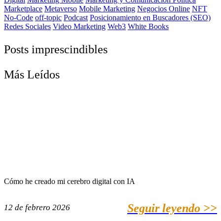
Marketplace
Metaverso
Mobile Marketing
Negocios Online
NFT
No-Code
off-topic
Podcast
Posicionamiento en Buscadores (SEO)
Redes Sociales
Video Marketing
Web3
White Books
Posts imprescindibles
Más Leídos
Cómo he creado mi cerebro digital con IA
Seguir leyendo >>
12 de febrero 2026