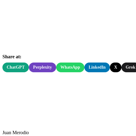
Share at:
ChatGPT
Perplexity
WhatsApp
LinkedIn
X
Grok
Juan Merodio