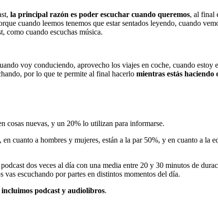
ast,
la principal razón es poder escuchar cuando queremos
, al fina
porque cuando leemos tenemos que estar sentados leyendo, cuando vemos
ast, como cuando escuchas música.
ando voy conduciendo, aprovecho los viajes en coche, cuando estoy en
ando, por lo que te permite al final hacerlo
mientras estás haciendo 
n cosas nuevas, y un 20% lo utilizan para informarse.
n cuanto a hombres y mujeres, están a la par 50%, y en cuanto a la eda
 podcast dos veces al día con una media entre 20 y 30 minutos de duraci
os vas escuchando por partes en distintos momentos del día.
 incluimos podcast y audiolibros
.