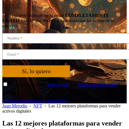
En 3 minutos recibirás en tu email
COMPLETAMENTE
GRATIS
todo lo que necesitas para aumentar las ventas de tu
empresa.
Sí, lo quiero
He leído y acepto el
Aviso Legal
y la
Política de Privacidad
*
Mejora los resultados de tu negocio
Juan Merodio
›
NFT
›
Las 12 mejores plataformas para vender
activos digitales
Las 12 mejores plataformas para vender