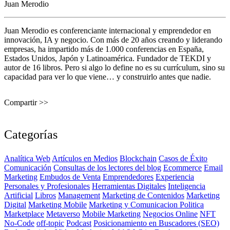
Juan Merodio
Juan Merodio es conferenciante internacional y emprendedor en
innovación, IA y negocio. Con más de 20 años creando y liderando
empresas, ha impartido más de 1.000 conferencias en España,
Estados Unidos, Japón y Latinoamérica. Fundador de TEKDI y
autor de 16 libros. Pero si algo lo define no es su currículum, sino su
capacidad para ver lo que viene… y construirlo antes que nadie.
Compartir >>
Categorías
Analítica Web
Artículos en Medios
Blockchain
Casos de Éxito
Comunicación
Consultas de los lectores del blog
Ecommerce
Email
Marketing
Embudos de Venta
Emprendedores
Experiencia
Personales y Profesionales
Herramientas Digitales
Inteligencia
Artificial
Libros
Management
Marketing de Contenidos
Marketing
Digital
Marketing Mobile
Marketing y Comunicacion Politica
Marketplace
Metaverso
Mobile Marketing
Negocios Online
NFT
No-Code
off-topic
Podcast
Posicionamiento en Buscadores (SEO)