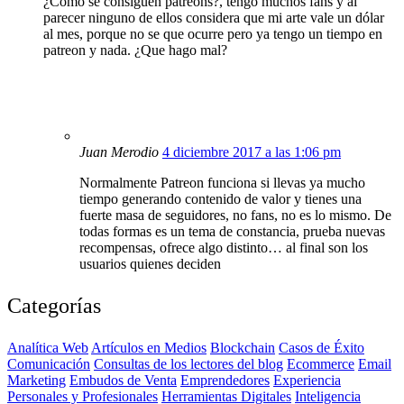
¿Cómo se consiguen patreons?, tengo muchos fans y al
parecer ninguno de ellos considera que mi arte vale un dólar
al mes, porque no se que ocurre pero ya tengo un tiempo en
patreon y nada. ¿Que hago mal?
Juan Merodio
4 diciembre 2017 a las 1:06 pm
Normalmente Patreon funciona si llevas ya mucho
tiempo generando contenido de valor y tienes una
fuerte masa de seguidores, no fans, no es lo mismo. De
todas formas es un tema de constancia, prueba nuevas
recompensas, ofrece algo distinto… al final son los
usuarios quienes deciden
Categorías
Analítica Web
Artículos en Medios
Blockchain
Casos de Éxito
Comunicación
Consultas de los lectores del blog
Ecommerce
Email
Marketing
Embudos de Venta
Emprendedores
Experiencia
Personales y Profesionales
Herramientas Digitales
Inteligencia