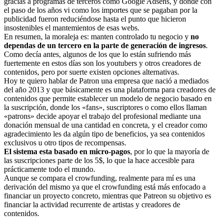
gracias a programas de terceros como Google Adsens, y dónde con
el paso de los años vi como los importes que se pagaban por la
publicidad fueron reduciéndose hasta el punto que hicieron
insostenibles el mantemientos de esas webs.
En resumen, la moraleja es: manten controlado tu negocio y
no
dependas de un tercero en la parte de generación de ingresos
.
Como decía antes, algunos de los que lo están sufriendo más
fuertemente en estos días son los youtubers y otros creadores de
contenidos, pero por suerte existen opciones alternativas.
Hoy te quiero hablar de Patron una empresa que nació a mediados
del año 2013 y que básicamente es una plataforma para creadores de
contenidos que permite establecer un modelo de negocio basado en
la suscripción, donde los «fans», suscriptores o como ellos llaman
«patrons» decide apoyar el trabajo del profesional mediante una
donación mensual de una cantidad en concreta, y el creador como
agradecimiento les da algún tipo de beneficios, ya sea contenidos
exclusivos u otro tipos de recompensas.
El sistema esta basado en micro-pagos
, por lo que la mayoría de
las suscripciones parte de los 5$, lo que la hace accesible para
prácticamente todo el mundo.
Aunque se compara el crowfunding, realmente para mí es una
derivación del mismo ya que el crowfunding está más enfocado a
financiar un proyecto concreto, mientras que Patreon su objetivo es
financiar la actividad recurrente de artistas y creadores de
contenidos.