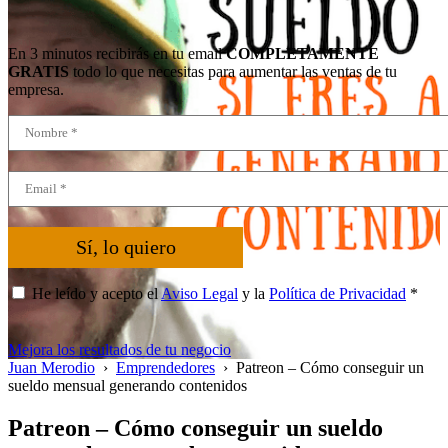
En 3 minutos recibirás en tu email
COMPLETAMENTE
GRATIS
todo lo que necesitas para aumentar las ventas de tu
empresa.
Sí, lo quiero
He leído y acepto el
Aviso Legal
y la
Política de Privacidad
*
Mejora los resultados de tu negocio
Juan Merodio
›
Emprendedores
›
Patreon – Cómo conseguir un
sueldo mensual generando contenidos
Patreon – Cómo conseguir un sueldo