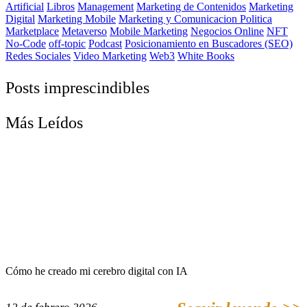
Artificial
Libros
Management
Marketing de Contenidos
Marketing
Digital
Marketing Mobile
Marketing y Comunicacion Politica
Marketplace
Metaverso
Mobile Marketing
Negocios Online
NFT
No-Code
off-topic
Podcast
Posicionamiento en Buscadores (SEO)
Redes Sociales
Video Marketing
Web3
White Books
Posts imprescindibles
Más Leídos
Cómo he creado mi cerebro digital con IA