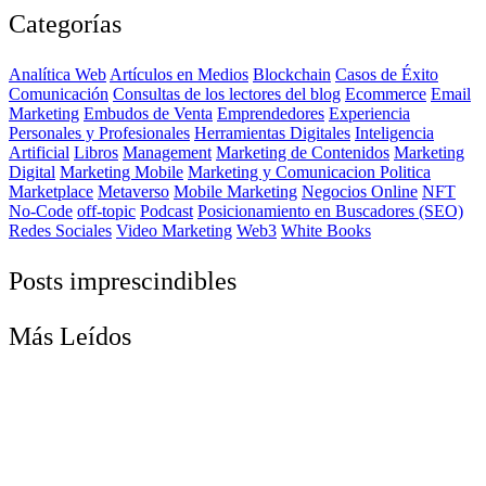
Categorías
Analítica Web
Artículos en Medios
Blockchain
Casos de Éxito
Comunicación
Consultas de los lectores del blog
Ecommerce
Email
Marketing
Embudos de Venta
Emprendedores
Experiencia
Personales y Profesionales
Herramientas Digitales
Inteligencia
Artificial
Libros
Management
Marketing de Contenidos
Marketing
Digital
Marketing Mobile
Marketing y Comunicacion Politica
Marketplace
Metaverso
Mobile Marketing
Negocios Online
NFT
No-Code
off-topic
Podcast
Posicionamiento en Buscadores (SEO)
Redes Sociales
Video Marketing
Web3
White Books
Posts imprescindibles
Más Leídos