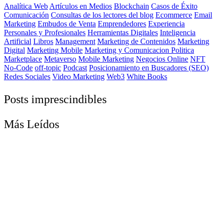
Analítica Web
Artículos en Medios
Blockchain
Casos de Éxito
Comunicación
Consultas de los lectores del blog
Ecommerce
Email
Marketing
Embudos de Venta
Emprendedores
Experiencia
Personales y Profesionales
Herramientas Digitales
Inteligencia
Artificial
Libros
Management
Marketing de Contenidos
Marketing
Digital
Marketing Mobile
Marketing y Comunicacion Politica
Marketplace
Metaverso
Mobile Marketing
Negocios Online
NFT
No-Code
off-topic
Podcast
Posicionamiento en Buscadores (SEO)
Redes Sociales
Video Marketing
Web3
White Books
Posts imprescindibles
Más Leídos