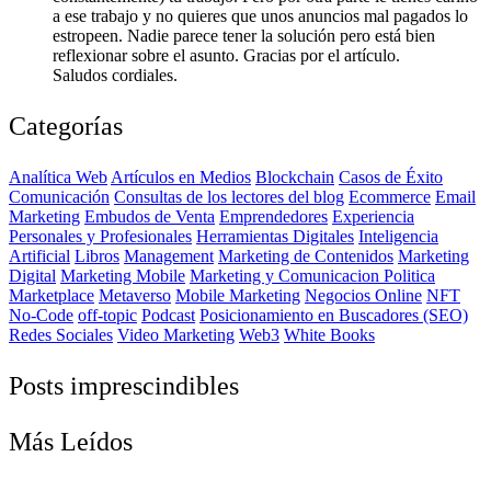
a ese trabajo y no quieres que unos anuncios mal pagados lo
estropeen. Nadie parece tener la solución pero está bien
reflexionar sobre el asunto. Gracias por el artículo.
Saludos cordiales.
Categorías
Analítica Web
Artículos en Medios
Blockchain
Casos de Éxito
Comunicación
Consultas de los lectores del blog
Ecommerce
Email
Marketing
Embudos de Venta
Emprendedores
Experiencia
Personales y Profesionales
Herramientas Digitales
Inteligencia
Artificial
Libros
Management
Marketing de Contenidos
Marketing
Digital
Marketing Mobile
Marketing y Comunicacion Politica
Marketplace
Metaverso
Mobile Marketing
Negocios Online
NFT
No-Code
off-topic
Podcast
Posicionamiento en Buscadores (SEO)
Redes Sociales
Video Marketing
Web3
White Books
Posts imprescindibles
Más Leídos