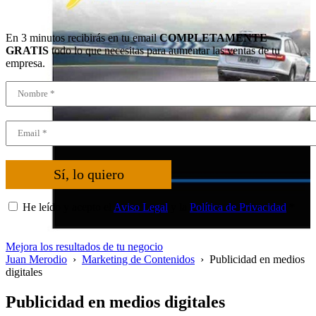
En 3 minutos recibirás en tu email
COMPLETAMENTE
GRATIS
todo lo que necesitas para aumentar las ventas de tu
empresa.
Sí, lo quiero
He leído y acepto el
Aviso Legal
y la
Política de Privacidad
*
Mejora los resultados de tu negocio
Juan Merodio
›
Marketing de Contenidos
›
Publicidad en medios
digitales
Publicidad en medios digitales