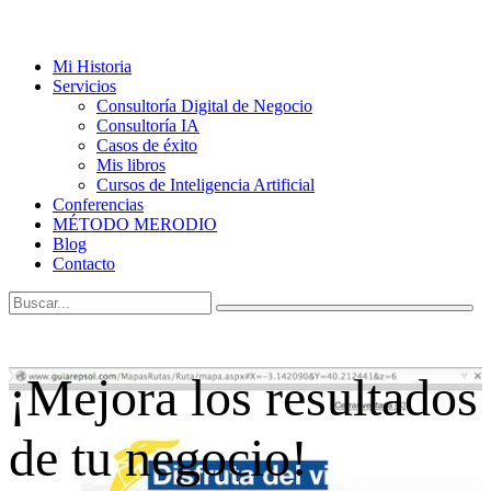
Mi Historia
Servicios
Consultoría Digital de Negocio
Consultoría IA
Casos de éxito
Mis libros
Cursos de Inteligencia Artificial
Conferencias
MÉTODO MERODIO
Blog
Contacto
¡Mejora los resultados
de tu negocio!