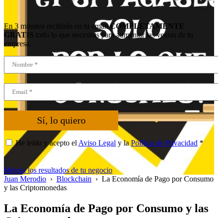
En 3 minutos recibirás en tu email
COMPLETAMENTE
GRATIS
todo lo que necesitas para aumentar las ventas de tu
empresa.
Sí, lo quiero
He leído y acepto el
Aviso Legal
y la
Política de Privacidad
*
Mejora los resultados de tu negocio
Juan Merodio
›
Blockchain
›
La Economía de Pago por Consumo
y las Criptomonedas
La Economía de Pago por Consumo y las