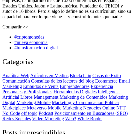
empresas, ha impartido más de 1.000 conferencias en España,
Estados Unidos, Japón y Latinoamérica. Fundador de TEKDI y
autor de 16 libros. Pero si algo lo define no es su currículum, sino su
capacidad para ver lo que viene… y construirlo antes que nadie.
Compartir >>
#criptomonedas
#nueva economia
#transformacion digital
Categorías
Analítica Web
Artículos en Medios
Blockchain
Casos de Éxito
Comunicación
Consultas de los lectores del blog
Ecommerce
Email
Marketing
Embudos de Venta
Emprendedores
Experiencia
Personales y Profesionales
Herramientas Digitales
Inteligencia
Artificial
Libros
Management
Marketing de Contenidos
Marketing
Digital
Marketing Mobile
Marketing y Comunicacion Politica
Marketplace
Metaverso
Mobile Marketing
Negocios Online
NFT
No-Code
off-topic
Podcast
Posicionamiento en Buscadores (SEO)
Redes Sociales
Video Marketing
Web3
White Books
Posts imprescindibles