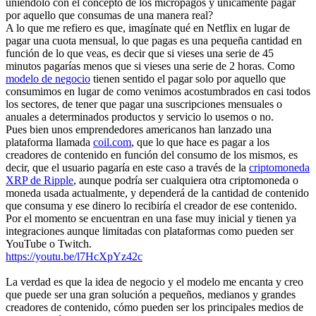
uniéndolo con el concepto de los micropagos y únicamente pagar
por aquello que consumas de una manera real?
A lo que me refiero es que, imagínate qué en Netflix en lugar de
pagar una cuota mensual, lo que pagas es una pequeña cantidad en
función de lo que veas, es decir que si vieses una serie de 45
minutos pagarías menos que si vieses una serie de 2 horas. Como
modelo de negocio
tienen sentido el pagar solo por aquello que
consumimos en lugar de como venimos acostumbrados en casi todos
los sectores, de tener que pagar una suscripciones mensuales o
anuales a determinados productos y servicio lo usemos o no.
Pues bien unos emprendedores americanos han lanzado una
plataforma llamada
coil.com
, que lo que hace es pagar a los
creadores de contenido en función del consumo de los mismos, es
decir, que el usuario pagaría en este caso a través de la
criptomoneda
XRP de Ripple
, aunque podría ser cualquiera otra criptomoneda o
moneda usada actualmente, y dependerá de la cantidad de contenido
que consuma y ese dinero lo recibiría el creador de ese contenido.
Por el momento se encuentran en una fase muy inicial y tienen ya
integraciones aunque limitadas con plataformas como pueden ser
YouTube o Twitch.
https://youtu.be/l7HcXpYz42c
La verdad es que la idea de negocio y el modelo me encanta y creo
que puede ser una gran solución a pequeños, medianos y grandes
creadores de contenido, cómo pueden ser los principales medios de