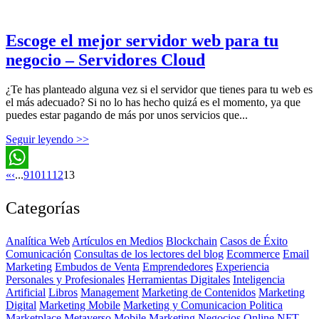
Escoge el mejor servidor web para tu
negocio – Servidores Cloud
¿Te has planteado alguna vez si el servidor que tienes para tu web es
el más adecuado? Si no lo has hecho quizá es el momento, ya que
puedes estar pagando de más por unos servicios que...
Seguir leyendo >>
«
‹
...
9
10
11
12
13
WhatsApp
Categorías
Analítica Web
Artículos en Medios
Blockchain
Casos de Éxito
Comunicación
Consultas de los lectores del blog
Ecommerce
Email
Marketing
Embudos de Venta
Emprendedores
Experiencia
Personales y Profesionales
Herramientas Digitales
Inteligencia
Artificial
Libros
Management
Marketing de Contenidos
Marketing
Digital
Marketing Mobile
Marketing y Comunicacion Politica
Marketplace
Metaverso
Mobile Marketing
Negocios Online
NFT