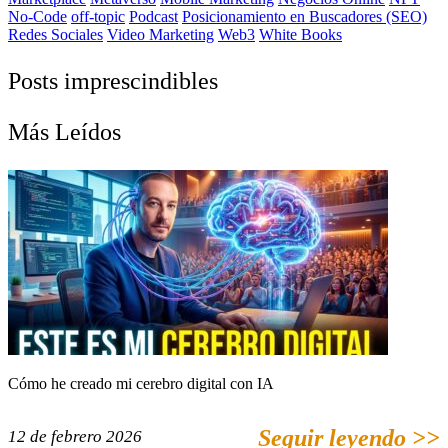
No-Code
off-topic
Podcast
Posicionamiento en Buscadores (SEO)
Redes Sociales
Video Marketing
Web3
White Books
Posts imprescindibles
Más Leídos
Cómo he creado mi cerebro digital con IA
Seguir leyendo >>
12 de febrero 2026