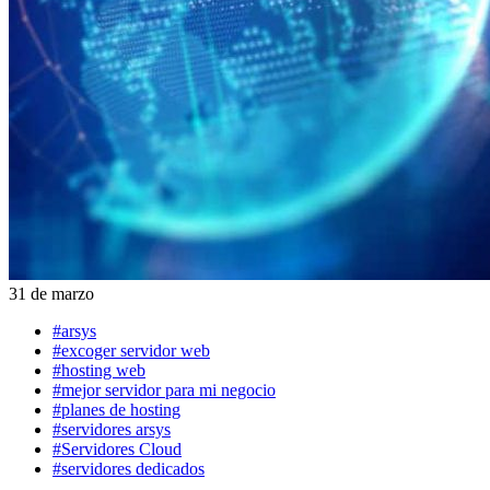
31 de marzo
#arsys
#excoger servidor web
#hosting web
#mejor servidor para mi negocio
#planes de hosting
#servidores arsys
#Servidores Cloud
#servidores dedicados