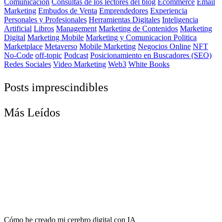
Comunicación
Consultas de los lectores del blog
Ecommerce
Email
Marketing
Embudos de Venta
Emprendedores
Experiencia
Personales y Profesionales
Herramientas Digitales
Inteligencia
Artificial
Libros
Management
Marketing de Contenidos
Marketing
Digital
Marketing Mobile
Marketing y Comunicacion Politica
Marketplace
Metaverso
Mobile Marketing
Negocios Online
NFT
No-Code
off-topic
Podcast
Posicionamiento en Buscadores (SEO)
Redes Sociales
Video Marketing
Web3
White Books
Posts imprescindibles
Más Leídos
Cómo he creado mi cerebro digital con IA