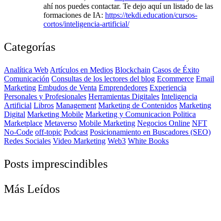
ahí nos puedes contactar. Te dejo aquí un listado de las
formaciones de IA:
https://tekdi.education/cursos-
cortos/inteligencia-artificial/
Categorías
Analítica Web
Artículos en Medios
Blockchain
Casos de Éxito
Comunicación
Consultas de los lectores del blog
Ecommerce
Email
Marketing
Embudos de Venta
Emprendedores
Experiencia
Personales y Profesionales
Herramientas Digitales
Inteligencia
Artificial
Libros
Management
Marketing de Contenidos
Marketing
Digital
Marketing Mobile
Marketing y Comunicacion Politica
Marketplace
Metaverso
Mobile Marketing
Negocios Online
NFT
No-Code
off-topic
Podcast
Posicionamiento en Buscadores (SEO)
Redes Sociales
Video Marketing
Web3
White Books
Posts imprescindibles
Más Leídos