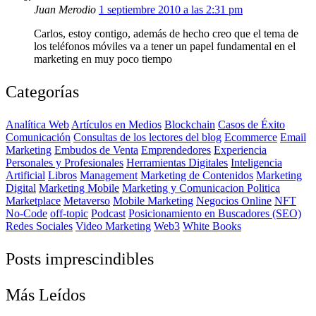
Juan Merodio
1 septiembre 2010 a las 2:31 pm
Carlos, estoy contigo, además de hecho creo que el tema de
los teléfonos móviles va a tener un papel fundamental en el
marketing en muy poco tiempo
Categorías
Analítica Web
Artículos en Medios
Blockchain
Casos de Éxito
Comunicación
Consultas de los lectores del blog
Ecommerce
Email
Marketing
Embudos de Venta
Emprendedores
Experiencia
Personales y Profesionales
Herramientas Digitales
Inteligencia
Artificial
Libros
Management
Marketing de Contenidos
Marketing
Digital
Marketing Mobile
Marketing y Comunicacion Politica
Marketplace
Metaverso
Mobile Marketing
Negocios Online
NFT
No-Code
off-topic
Podcast
Posicionamiento en Buscadores (SEO)
Redes Sociales
Video Marketing
Web3
White Books
Posts imprescindibles
Más Leídos