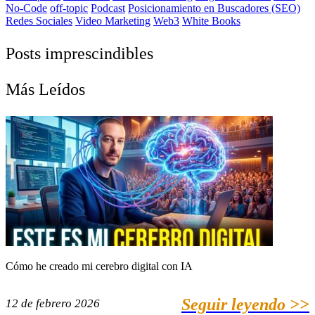
No-Code
off-topic
Podcast
Posicionamiento en Buscadores (SEO)
Redes Sociales
Video Marketing
Web3
White Books
Posts imprescindibles
Más Leídos
Cómo he creado mi cerebro digital con IA
Seguir leyendo >>
12 de febrero 2026