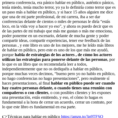
primera conferencia, era pánico hablar en público, auténtico pánico,
tenía miedo, tenía mucho terror, yo ya lo definiría como terror que es
un paso más a hablar en público, y si hace 15 años alguien me dice
que una de mi parte profesional, de mi carrera, iba a ser dar
conferencias delante de cientos o miles de personas le diría “estás
loco, en la vida voy a hacer yo eso”, y ahora os puedo decir que es
de las partes de mi trabajo que más me gustan o más me emociona,
poder ponerme en un escenario, delante de mucha gente y poder
compartir ideas, compartir experiencias, tener ese feedback de las
personas , y este libro es uno de los mejores, me he leído más libros
de hablar en público, pero este es uno de los que más me ayudó,
porque
habla de estrategias de los actores , de cómo los actores
utilizan las estrategias para ponerse delante de las personas
, por
lo que es un libro que os recomendaría leer a todos,
independientemente que no os dediquéis a hablar en público,
porque muchas veces decimos, “bueno pero yo no hablo en público,
no hago conferencias no hago presentaciones”, pero realmente sí
haces presentaciones, al final
hablar en público puede ser cuando
hay cuatro personas delante, o cuando tienes una reunión con
compañeros o con clientes
, o con posibles clientes y les expones
una presentación, estás emitiendo, y eso, el cómo lo hagas es
fundamental a la hora de cerrar un acuerdo, cerrar un contrato, por
lo que este libro es fundamental en esa parte.
👉Técnicas para hablar en público
https://amzn.to/3n9TFSQ