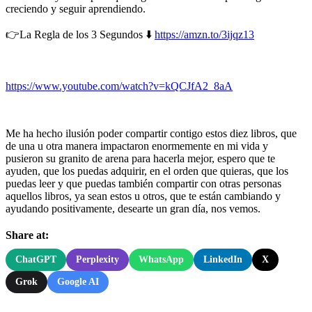
creciendo y seguir aprendiendo.
👉La Regla de los 3 Segundos ⬇️
https://amzn.to/3ijqz13
https://www.youtube.com/watch?v=kQCJfA2_8aA
Me ha hecho ilusión poder compartir contigo estos diez libros, que
de una u otra manera impactaron enormemente en mi vida y
pusieron su granito de arena para hacerla mejor, espero que te
ayuden, que los puedas adquirir, en el orden que quieras, que los
puedas leer y que puedas también compartir con otras personas
aquellos libros, ya sean estos u otros, que te están cambiando y
ayudando positivamente, desearte un gran día, nos vemos.
Share at:
ChatGPT
Perplexity
WhatsApp
LinkedIn
X
Grok
Google AI