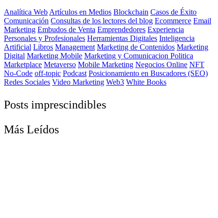
Analítica Web
Artículos en Medios
Blockchain
Casos de Éxito
Comunicación
Consultas de los lectores del blog
Ecommerce
Email
Marketing
Embudos de Venta
Emprendedores
Experiencia
Personales y Profesionales
Herramientas Digitales
Inteligencia
Artificial
Libros
Management
Marketing de Contenidos
Marketing
Digital
Marketing Mobile
Marketing y Comunicacion Politica
Marketplace
Metaverso
Mobile Marketing
Negocios Online
NFT
No-Code
off-topic
Podcast
Posicionamiento en Buscadores (SEO)
Redes Sociales
Video Marketing
Web3
White Books
Posts imprescindibles
Más Leídos