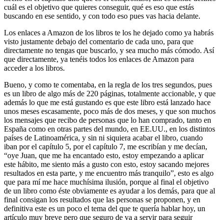
cuál es el objetivo que quieres conseguir, qué es eso que estás
buscando en ese sentido, y con todo eso pues vas hacia delante.
Los enlaces a Amazon de los libros te los he dejado como ya habrás
visto justamente debajo del comentario de cada uno, para que
directamente no tengas que buscarlo, y sea mucho más cómodo. Así
que directamente, ya tenéis todos los enlaces de Amazon para
acceder a los libros.
Bueno, y como te comentaba, en la regla de los tres segundos, pues
es un libro de algo más de 220 páginas, totalmente accionable, y que
además lo que me está gustando es que este libro está lanzado hace
unos meses escasamente, poco más de dos meses, y que son muchos
los mensajes que recibo de personas que lo han comprado, tanto en
España como en otras partes del mundo, en EE.UU., en los distintos
países de Latinoamérica, y sin ni siquiera acabar el libro, cuando
iban por el capítulo 5, por el capítulo 7, me escribían y me decían,
“oye Juan, que me ha encantado esto, estoy empezando a aplicar
este hábito, me siento más a gusto con esto, estoy sacando mejores
resultados en esta parte, y me encuentro más tranquilo”, esto es algo
que para mí me hace muchísima ilusión, porque al final el objetivo
de un libro como éste obviamente es ayudar a los demás, para que al
final consigan los resultados que las personas se proponen, y en
definitiva este es un poco el tema del que te quería hablar hoy, un
artículo muy breve pero que seguro de va a servir para seguir