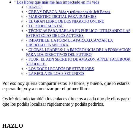
Los libros que más me han impactado en mi vida
HAZLO
CREA Y DIVAGA. Vida y reflexiones de Jeff Bezos.
MARKETING DIGITAL PARA DUMMIES
EL GRAN LIBRO DE LOS NEGOCIO ONLINE
TU PODER MENTAL
TÉCNICAS PARA HABLAR EN PÚBLICO: UTILIZANDO LAS
ESTRATEGIAS DE LOS ACTORES.
IMBATIBLE. LA FÓRMULA PARA ALCANZAR LA
LIBERTAD FINANCIERA.
GLOBAL LEADERS: LA IMPORTANCIA DE LA FORMACIÓN
PARA LOS DIRECTIVOS DEL FUTURO.
FOUR: EL ADN SECRETO DE AMAZON, APPLE, FACEBOOK
Y GOOGLE.
LOS DOCE LEGADOS DE STEVE JOBS
LA REGLA DE LOS 3 SEGUNDOS
Por eso hoy quería compartir estos 10 libros, y bueno, que lo estarás
esperando, voy a comenzar por el primer libro.
Os iré dejando también los enlaces directos a cada uno de ellos para
que los podáis localizar rápidamente y podáis pedirlos.
HAZLO