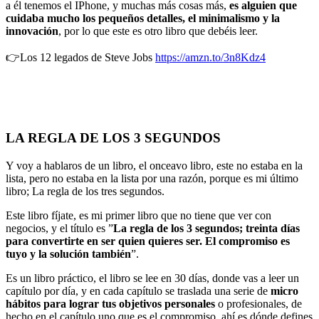
a él tenemos el IPhone, y muchas más cosas más,
es alguien que
cuidaba mucho los pequeños detalles, el minimalismo y la
innovación
, por lo que este es otro libro que debéis leer.
👉Los 12 legados de Steve Jobs
https://amzn.to/3n8Kdz4
LA REGLA DE LOS 3 SEGUNDOS
Y voy a hablaros de un libro, el onceavo libro, este no estaba en la
lista, pero no estaba en la lista por una razón, porque es mi último
libro; La regla de los tres segundos.
Este libro fíjate, es mi primer libro que no tiene que ver con
negocios, y el título es ”
La regla de los 3 segundos; treinta días
para convertirte en ser quien quieres ser. El compromiso es
tuyo y la solución también
”.
Es un libro práctico, el libro se lee en 30 días, donde vas a leer un
capítulo por día, y en cada capítulo se traslada una serie de
micro
hábitos para lograr tus objetivos personales
o profesionales, de
hecho en el capítulo uno que es el compromiso, ahí es dónde defines