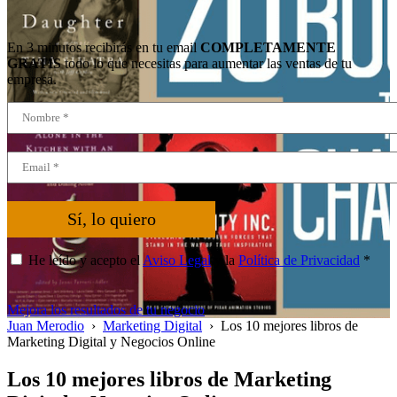
En 3 minutos recibirás en tu email
COMPLETAMENTE
GRATIS
todo lo que necesitas para aumentar las ventas de tu
empresa.
Sí, lo quiero
He leído y acepto el
Aviso Legal
y la
Política de Privacidad
*
Mejora los resultados de tu negocio
Juan Merodio
›
Marketing Digital
›
Los 10 mejores libros de
Marketing Digital y Negocios Online
Los 10 mejores libros de Marketing