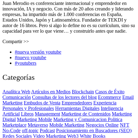
Juan Merodio es conferenciante internacional y emprendedor en
innovación, IA y negocio. Con más de 20 años creando y liderando
empresas, ha impartido más de 1.000 conferencias en España,
Estados Unidos, Japón y Latinoamérica. Fundador de TEKDI y
autor de 16 libros. Pero si algo lo define no es su currículum, sino su
capacidad para ver lo que viene… y construirlo antes que nadie.
Compartir >>
#nueva versión youtube
#nuevo youtube
#youtubers
Categorías
Analítica Web
Artículos en Medios
Blockchain
Casos de Éxito
Comunicación
Consultas de los lectores del blog
Ecommerce
Email
Marketing
Embudos de Venta
Emprendedores
Experiencia
Personales y Profesionales
Herramientas Digitales
Inteligencia
Artificial
Libros
Management
Marketing de Contenidos
Marketing
Digital
Marketing Mobile
Marketing y Comunicacion Politica
Marketplace
Metaverso
Mobile Marketing
Negocios Online
NFT
No-Code
off-topic
Podcast
Posicionamiento en Buscadores (SEO)
Redes Sociales
Video Marketing
Web3
White Books