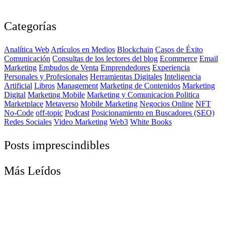
Categorías
Analítica Web
Artículos en Medios
Blockchain
Casos de Éxito
Comunicación
Consultas de los lectores del blog
Ecommerce
Email
Marketing
Embudos de Venta
Emprendedores
Experiencia
Personales y Profesionales
Herramientas Digitales
Inteligencia
Artificial
Libros
Management
Marketing de Contenidos
Marketing
Digital
Marketing Mobile
Marketing y Comunicacion Politica
Marketplace
Metaverso
Mobile Marketing
Negocios Online
NFT
No-Code
off-topic
Podcast
Posicionamiento en Buscadores (SEO)
Redes Sociales
Video Marketing
Web3
White Books
Posts imprescindibles
Más Leídos