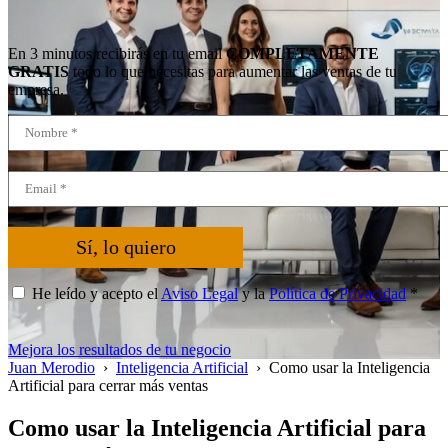
En 3 minutos recibirás en tu email
COMPLETAMENTE
GRATIS
todo lo que necesitas para aumentar las ventas de tu
empresa.
Sí, lo quiero
He leído y acepto el
Aviso Legal
y la
Política de Privacidad
*
Mejora los resultados de tu negocio
Juan Merodio
›
Inteligencia Artificial
›
Como usar la Inteligencia
Artificial para cerrar más ventas
Como usar la Inteligencia Artificial para