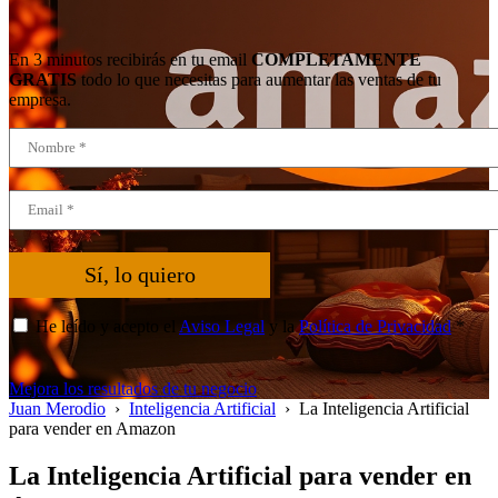
En 3 minutos recibirás en tu email
COMPLETAMENTE
GRATIS
todo lo que necesitas para aumentar las ventas de tu
empresa.
Sí, lo quiero
He leído y acepto el
Aviso Legal
y la
Política de Privacidad
*
Mejora los resultados de tu negocio
Juan Merodio
›
Inteligencia Artificial
›
La Inteligencia Artificial
para vender en Amazon
La Inteligencia Artificial para vender en