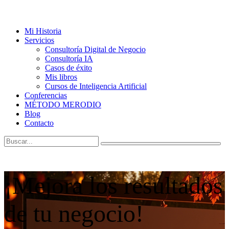
Mi Historia
Servicios
Consultoría Digital de Negocio
Consultoría IA
Casos de éxito
Mis libros
Cursos de Inteligencia Artificial
Conferencias
MÉTODO MERODIO
Blog
Contacto
¡Mejora los resultados
de tu negocio!