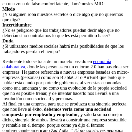
en una zona de falso confort latente, llamémosles MID:
Miedo
¿Y si alguien roba nuestros secretos o dice algo que no queremos
que diga?
Incertidumbre
¿No es peligroso que los trabajadores puedan decir algo que no
deberían sino controlamos lo que les está permitido hacer?
Duda
¿Si utilizamos medios sociales habrá más posibilidades de que los
trabajadores pierdan el tiempo?
Realmente todo se trata de un modelo basado en
economía
colaborativa
, donde las personas en un entorno 2.0 han pasado a ser
empresas. Hagamos referencia a nuevas empresas basadas en micro-
empresas (personas) como son BlablaCar o AirBnB que tanto que
hablar está dando por parte de gobiernos, al ver estas economías
como una amenaza y no como una evolución de la propia sociedad
que no es posible frenar, y de intentar hacerlo nos llevará a una
involución como sociedad y personas.
Al final en una empresa para que se produzca una sinergia perfecta
que nos lleve al éxito,
debemos verla como una sociedad
compuesta por empleado y empleador
, y sólo la suma o mejor
dicho, sinergia de ambos llevará a construir una empresa sostenible
y rentable en el tiempo, porque como ya dijo el famoso
conferenciante americano Zig Ziglar
“Tú no construyes negocios,