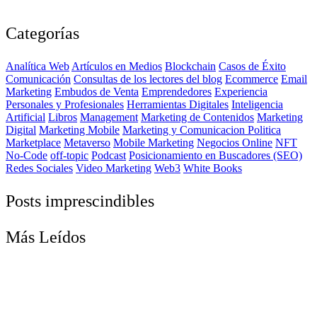
Categorías
Analítica Web
Artículos en Medios
Blockchain
Casos de Éxito
Comunicación
Consultas de los lectores del blog
Ecommerce
Email
Marketing
Embudos de Venta
Emprendedores
Experiencia
Personales y Profesionales
Herramientas Digitales
Inteligencia
Artificial
Libros
Management
Marketing de Contenidos
Marketing
Digital
Marketing Mobile
Marketing y Comunicacion Politica
Marketplace
Metaverso
Mobile Marketing
Negocios Online
NFT
No-Code
off-topic
Podcast
Posicionamiento en Buscadores (SEO)
Redes Sociales
Video Marketing
Web3
White Books
Posts imprescindibles
Más Leídos