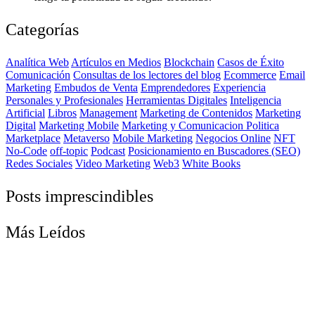
Categorías
Analítica Web
Artículos en Medios
Blockchain
Casos de Éxito
Comunicación
Consultas de los lectores del blog
Ecommerce
Email
Marketing
Embudos de Venta
Emprendedores
Experiencia
Personales y Profesionales
Herramientas Digitales
Inteligencia
Artificial
Libros
Management
Marketing de Contenidos
Marketing
Digital
Marketing Mobile
Marketing y Comunicacion Politica
Marketplace
Metaverso
Mobile Marketing
Negocios Online
NFT
No-Code
off-topic
Podcast
Posicionamiento en Buscadores (SEO)
Redes Sociales
Video Marketing
Web3
White Books
Posts imprescindibles
Más Leídos