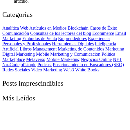
artículo.
Categorías
Analítica Web
Artículos en Medios
Blockchain
Casos de Éxito
Comunicación
Consultas de los lectores del blog
Ecommerce
Email
Marketing
Embudos de Venta
Emprendedores
Experiencia
Personales y Profesionales
Herramientas Digitales
Inteligencia
Artificial
Libros
Management
Marketing de Contenidos
Marketing
Digital
Marketing Mobile
Marketing y Comunicacion Politica
Marketplace
Metaverso
Mobile Marketing
Negocios Online
NFT
No-Code
off-topic
Podcast
Posicionamiento en Buscadores (SEO)
Redes Sociales
Video Marketing
Web3
White Books
Posts imprescindibles
Más Leídos