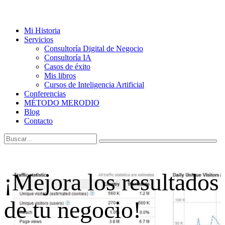
Mi Historia
Servicios
Consultoría Digital de Negocio
Consultoría IA
Casos de éxito
Mis libros
Cursos de Inteligencia Artificial
Conferencias
MÉTODO MERODIO
Blog
Contacto
¡Mejora los resultados
de tu negocio!