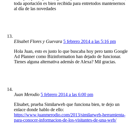
toda aportación es bien recibida para entretodos mantenernos
al día de las novedades
Elisabet Flores y Guevara
5 febrero 2014 a las 5:16 pm
Hola Juan, esto es justo lo que buscaba hoy pero tanto Google
Ad Planner como Bizinformation han dejado de funcionar.
Tienes alguna alternativa además de Alexa? Mil gracias.
Juan Merodio
5 febrero 2014 a las 6:00 pm
Elisabet, prueba Similarweb que funciona bien, te dejo un
enlace donde hablo de ello:
https://www.juanmerodio.com/2013/similarweb-herramienta-
para-conocer-informacion-de-los-visitantes-de-una-web/