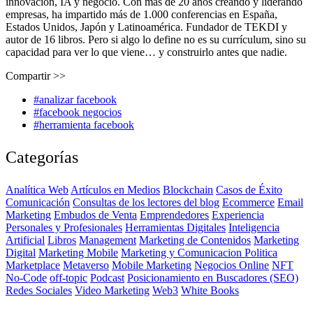
innovación, IA y negocio. Con más de 20 años creando y liderando
empresas, ha impartido más de 1.000 conferencias en España,
Estados Unidos, Japón y Latinoamérica. Fundador de TEKDI y
autor de 16 libros. Pero si algo lo define no es su currículum, sino su
capacidad para ver lo que viene… y construirlo antes que nadie.
Compartir >>
#analizar facebook
#facebook negocios
#herramienta facebook
Categorías
Analítica Web
Artículos en Medios
Blockchain
Casos de Éxito
Comunicación
Consultas de los lectores del blog
Ecommerce
Email
Marketing
Embudos de Venta
Emprendedores
Experiencia
Personales y Profesionales
Herramientas Digitales
Inteligencia
Artificial
Libros
Management
Marketing de Contenidos
Marketing
Digital
Marketing Mobile
Marketing y Comunicacion Politica
Marketplace
Metaverso
Mobile Marketing
Negocios Online
NFT
No-Code
off-topic
Podcast
Posicionamiento en Buscadores (SEO)
Redes Sociales
Video Marketing
Web3
White Books