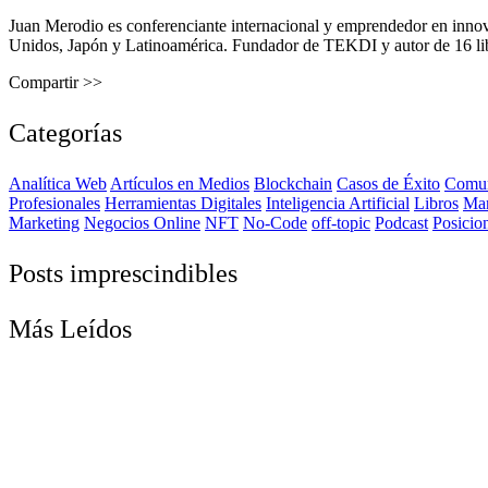
Juan Merodio es conferenciante internacional y emprendedor en inno
Unidos, Japón y Latinoamérica. Fundador de TEKDI y autor de 16 libro
Compartir >>
Categorías
Analítica Web
Artículos en Medios
Blockchain
Casos de Éxito
Comun
Profesionales
Herramientas Digitales
Inteligencia Artificial
Libros
Ma
Marketing
Negocios Online
NFT
No-Code
off-topic
Podcast
Posicio
Posts imprescindibles
Más Leídos