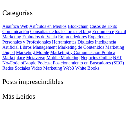
Categorías
Analítica Web
Artículos en Medios
Blockchain
Casos de Éxito
Comunicación
Consultas de los lectores del blog
Ecommerce
Email
Marketing
Embudos de Venta
Emprendedores
Experiencia
Personales y Profesionales
Herramientas Digitales
Inteligencia
Artificial
Libros
Management
Marketing de Contenidos
Marketing
Digital
Marketing Mobile
Marketing y Comunicacion Politica
Marketplace
Metaverso
Mobile Marketing
Negocios Online
NFT
No-Code
off-topic
Podcast
Posicionamiento en Buscadores (SEO)
Redes Sociales
Video Marketing
Web3
White Books
Posts imprescindibles
Más Leídos