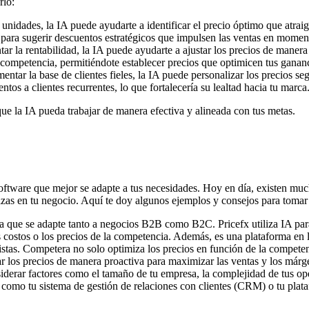
rlo:
 unidades, la IA puede ayudarte a identificar el precio óptimo que atrai
 para sugerir descuentos estratégicos que impulsen las ventas en momen
tar la rentabilidad, la IA puede ayudarte a ajustar los precios de maner
a competencia, permitiéndote establecer precios que optimicen tus gananc
mentar la base de clientes fieles, la IA puede personalizar los precios se
ntos a clientes recurrentes, lo que fortalecería su lealtad hacia tu marca
que la IA pueda trabajar de manera efectiva y alineada con tus metas.
 software que mejor se adapte a tus necesidades. Hoy en día, existen muc
ilizas en tu negocio. Aquí te doy algunos ejemplos y consejos para tomar 
ta que se adapte tanto a negocios B2B como B2C. Pricefx utiliza IA para
 costos o los precios de la competencia. Además, es una plataforma en la
istas. Competera no solo optimiza los precios en función de la compete
star los precios de manera proactiva para maximizar las ventas y los márg
siderar factores como el tamaño de tu empresa, la complejidad de tus o
, como tu sistema de gestión de relaciones con clientes (CRM) o tu plat