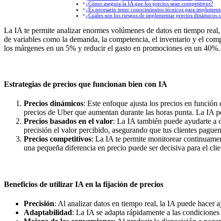
¿Cómo asegura la IA que los precios sean competitivos?
¿Es necesario tener conocimientos técnicos para implementa
¿Cuáles son los riesgos de implementar precios dinámicos 
La IA te permite analizar enormes volúmenes de datos en tiempo real, 
de variables como la demanda, la competencia, el inventario y el co
los márgenes en un 5% y reducir el gasto en promociones en un 40%.
Estrategias de precios que funcionan bien con IA
Precios dinámicos
: Este enfoque ajusta los precios en función 
precios de Uber que aumentan durante las horas punta. La IA perm
Precios basados en el valor
: La IA también puede ayudarte a d
precisión el valor percibido, asegurando que tus clientes pague
Precios competitivos
: La IA te permite monitorear continuamen
una pequeña diferencia en precio puede ser decisiva para el clie
Beneficios de utilizar IA en la fijación de precios
Precisión
: Al analizar datos en tiempo real, la IA puede hacer a
Adaptabilidad
: La IA se adapta rápidamente a las condiciones