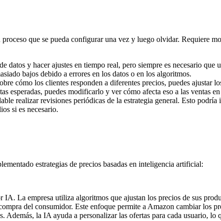
 proceso que se pueda configurar una vez y luego olvidar. Requiere mon
de datos y hacer ajustes en tiempo real, pero siempre es necesario que 
iado bajos debido a errores en los datos o en los algoritmos.
bre cómo los clientes responden a diferentes precios, puedes ajustar los
as esperadas, puedes modificarlo y ver cómo afecta eso a las ventas en 
le realizar revisiones periódicas de la estrategia general. Esto podría i
ios si es necesario.
mentado estrategias de precios basadas en inteligencia artificial:
 IA. La empresa utiliza algoritmos que ajustan los precios de sus produ
e compra del consumidor. Este enfoque permite a Amazon cambiar los pre
es. Además, la IA ayuda a personalizar las ofertas para cada usuario, lo 