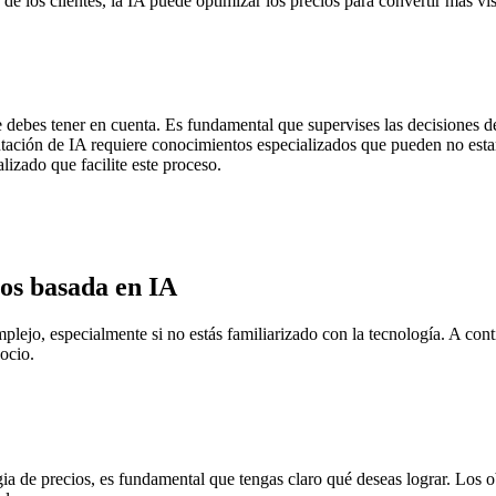
r de los clientes, la IA puede optimizar los precios para convertir más 
 debes tener en cuenta. Es fundamental que supervises las decisiones de
ación de IA requiere conocimientos especializados que pueden no estar 
alizado que facilite este proceso.
os basada en IA
lejo, especialmente si no estás familiarizado con la tecnología. A con
ocio.
ategia de precios, es fundamental que tengas claro qué deseas lograr. Los