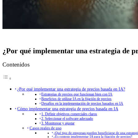
¿Por qué implementar una estrategia de p
Contenidos
¿Por qué implementar una estrategia de precios basada en IA?
Estrategias de precios que funcionan bien con IA
Beneficios de utilizar IA en la fijación de precios
Desafíos en la implementación de precios basados en IA
Cómo implementar una estrategia de precios basada en IA
1. Definir objetivos comerciales claros
2. Seleccionar el software adecuado
3. Monitorear y ajustar
Casos reales de uso
¿Qué tipo de empresas pueden beneficiarse de una estrateg
¿Es costoso implementar IA para la fijación de precios?