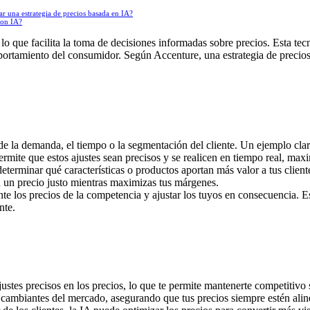
r una estrategia de precios basada en IA?
con IA?
lo que facilita la toma de decisiones informadas sobre precios. Esta te
mportamiento del consumidor. Según Accenture, una estrategia de precio
de la demanda, el tiempo o la segmentación del cliente. Un ejemplo claro
ite que estos ajustes sean precisos y se realicen en tiempo real, maximi
eterminar qué características o productos aportan más valor a tus client
n un precio justo mientras maximizas tus márgenes.
te los precios de la competencia y ajustar los tuyos en consecuencia. 
nte.
justes precisos en los precios, lo que te permite mantenerte competitivo 
 cambiantes del mercado, asegurando que tus precios siempre estén alin