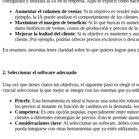
configurará y utilizará la IA en tu empresa. Aquí te explico cómo hace
Aumentar el volumen de ventas
: Si tu objetivo es vender más
ejemplo, la IA puede analizar el comportamiento de los clientes
Maximizar el margen de beneficio
: Si lo que buscas es aumen
datos históricos de ventas, costos de producción y precios de l
Mejorar la lealtad del cliente
: Si tu objetivo es mantener y au
cliente. Por ejemplo, podrías ofrecer precios exclusivos o descue
En resumen, necesitas tener claridad sobre lo que quieres lograr para 
2. Seleccionar el software adecuado
Una vez que tienes claros tus objetivos, el siguiente paso es elegir el
crucial seleccionar la que mejor se integre con los sistemas que ya ut
Pricefx
: Esta herramienta es ideal si buscas una solución robus
los precios al instante en función de cambios en la demanda, los
Competera
: Es otra opción popular, especialmente entre minor
clientes a diferentes estrategias de precios. Esto te permite aju
Consideraciones clave
: Al seleccionar un software, debes con
pueda integrarse con otras herramientas que ya estés utilizando