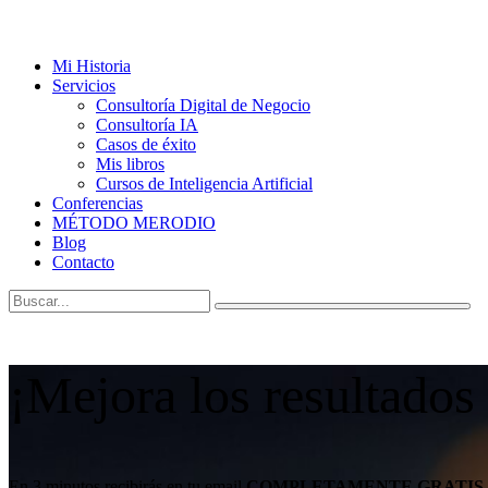
Mi Historia
Servicios
Consultoría Digital de Negocio
Consultoría IA
Casos de éxito
Mis libros
Cursos de Inteligencia Artificial
Conferencias
MÉTODO MERODIO
Blog
Contacto
¡Mejora los resultados
En 3 minutos recibirás en tu email
COMPLETAMENTE GRATIS