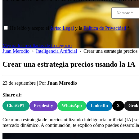
He leído y acepto el
Aviso Legal
y la
Política de Privacidad
*
Mejora los resultados de tu negocio
Juan Merodio
›
Inteligencia Artificial
›
Crear una estrategia precios
Crear una estrategia precios usando la IA
23 de septiembre
|
Por
Juan Merodio
Share at:
ChatGPT
Perplexity
WhatsApp
LinkedIn
X
Grok
Crear una estrategia de precios utilizando inteligencia artificial (I
mercado dinámico. A continuación, te explico cómo puedes desarrollar