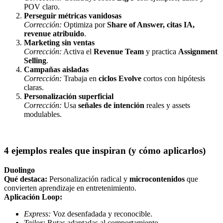
POV claro.
Perseguir métricas vanidosas
Corrección:
Optimiza por
Share of Answer, citas IA,
revenue atribuido
.
Marketing sin ventas
Corrección:
Activa el
Revenue Team
y practica
Assignment
Selling
.
Campañas aisladas
Corrección:
Trabaja en
ciclos Evolve
cortos con hipótesis
claras.
Personalización superficial
Corrección:
Usa
señales de intención
reales y assets
modulables.
4 ejemplos reales que inspiran (y cómo aplicarlos)
Duolingo
Qué destaca:
Personalización radical y
microcontenidos
que
convierten aprendizaje en entretenimiento.
Aplicación Loop:
Express:
Voz desenfadada y reconocible.
Tailor:
Rutas adaptadas al comportamiento.