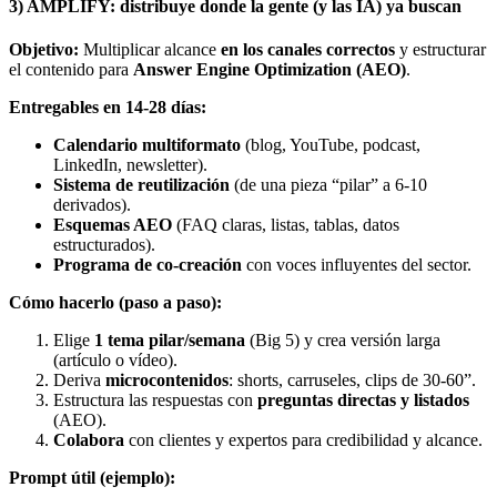
3) AMPLIFY: distribuye donde la gente (y las IA) ya buscan
Objetivo:
Multiplicar alcance
en los canales correctos
y estructurar
el contenido para
Answer Engine Optimization (AEO)
.
Entregables en 14-28 días:
Calendario multiformato
(blog, YouTube, podcast,
LinkedIn, newsletter).
Sistema de reutilización
(de una pieza “pilar” a 6-10
derivados).
Esquemas AEO
(FAQ claras, listas, tablas, datos
estructurados).
Programa de co-creación
con voces influyentes del sector.
Cómo hacerlo (paso a paso):
Elige
1 tema pilar/semana
(Big 5) y crea versión larga
(artículo o vídeo).
Deriva
microcontenidos
: shorts, carruseles, clips de 30-60”.
Estructura las respuestas con
preguntas directas y listados
(AEO).
Colabora
con clientes y expertos para credibilidad y alcance.
Prompt útil (ejemplo):