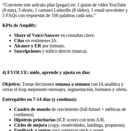
“Convierte este artículo pilar [pegar] en: 1 guion de vídeo YouTube
(8 min), 3 shorts, 1 carrusel LinkedIn (8 slides), 1 email newsletter y
5 FAQs con respuestas de 100 palabras cada una.”
KPIs de Amplify:
Share of Voice/Answer
en consultas clave.
Citas
en resúmenes IA.
Alcance y ER
por formato.
Suscripciones
y tráfico directo (marca).
4) EVOLVE: mide, aprende y ajusta en días
Objetivo:
Tomar decisiones
semana a semana
con IA analítica y
cerrar el loop mejorando mensajes, segmentación, formatos y oferta.
Entregables en 7-14 días (y continuo):
Cuadro de mando
de crecimiento (full-funnel + métricas de
confianza).
Hipótesis prioritarias
(ICE score) con tests A/B.
Ciclos de mejora
(copy, creatividades, landings, propuesta).
Feedback a ventas
para optimizar pitch y assets.