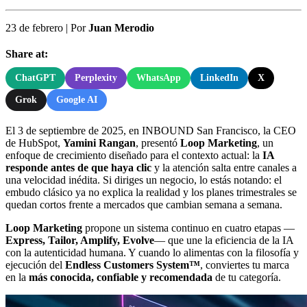
23 de febrero
|
Por
Juan Merodio
Share at:
ChatGPT
Perplexity
WhatsApp
LinkedIn
X
Grok
Google AI
El 3 de septiembre de 2025, en INBOUND San Francisco, la CEO
de HubSpot,
Yamini Rangan
, presentó
Loop Marketing
, un
enfoque de crecimiento diseñado para el contexto actual: la
IA
responde antes de que haya clic
y la atención salta entre canales a
una velocidad inédita. Si diriges un negocio, lo estás notando: el
embudo clásico ya no explica la realidad y los planes trimestrales se
quedan cortos frente a mercados que cambian semana a semana.
Loop Marketing
propone un sistema continuo en cuatro etapas —
Express, Tailor, Amplify, Evolve
— que une la eficiencia de la IA
con la autenticidad humana. Y cuando lo alimentas con la filosofía y
ejecución del
Endless Customers System™
, conviertes tu marca
en la
más conocida, confiable y recomendada
de tu categoría.