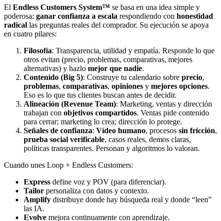
El
Endless Customers System™
se basa en una idea simple y
poderosa:
ganar confianza a escala
respondiendo con
honestidad
radical
las preguntas reales del comprador. Su ejecución se apoya
en cuatro pilares:
Filosofía
: Transparencia, utilidad y empatía. Responde lo que
otros evitan (precio, problemas, comparativas, mejores
alternativas) y hazlo
mejor que nadie
.
Contenido (Big 5)
: Construye tu calendario sobre
precio
,
problemas
,
comparativas
,
opiniones
y
mejores opciones
.
Eso es lo que tus clientes buscan antes de decidir.
Alineación (Revenue Team)
: Marketing, ventas y dirección
trabajan con
objetivos compartidos
. Ventas pide contenido
para cerrar; marketing lo crea; dirección lo protege.
Señales de confianza
:
Vídeo humano
, procesos
sin fricción
,
prueba social verificable
, casos reales, demos claras,
políticas transparentes. Personan y algoritmos lo valoran.
Cuando unes Loop + Endless Customers:
Express
define voz y POV (para diferenciar).
Tailor
personaliza con datos y contexto.
Amplify
distribuye donde hay búsqueda real y donde “leen”
las IA.
Evolve
mejora continuamente con aprendizaje.