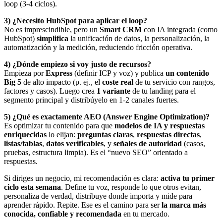
loop (3-4 ciclos).
3) ¿Necesito HubSpot para aplicar el loop?
No es imprescindible, pero un
Smart CRM
con IA integrada (como
HubSpot)
simplifica
la unificación de datos, la personalización, la
automatización y la medición, reduciendo fricción operativa.
4) ¿Dónde empiezo si voy justo de recursos?
Empieza por
Express
(definir ICP y voz) y publica
un contenido
Big 5
de alto impacto (p. ej., el
coste real
de tu servicio con rangos,
factores y casos). Luego crea
1 variante
de tu landing para el
segmento principal y distribúyelo en 1-2 canales fuertes.
5) ¿Qué es exactamente AEO (Answer Engine Optimization)?
Es optimizar tu contenido para que
modelos de IA y respuestas
enriquecidas
lo elijan:
preguntas claras
,
respuestas directas
,
listas/tablas
,
datos verificables
, y
señales de autoridad
(casos,
pruebas, estructura limpia). Es el “nuevo SEO” orientado a
respuestas.
Si diriges un negocio, mi recomendación es clara:
activa tu primer
ciclo esta semana
. Define tu voz, responde lo que otros evitan,
personaliza de verdad, distribuye donde importa y mide para
aprender rápido. Repite. Ese es el camino para ser
la marca más
conocida, confiable y recomendada
en tu mercado.