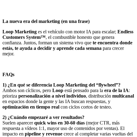
La nueva era del marketing (en una frase)
Loop Marketing
es el vehículo con motor IA para escalar;
Endless
Customers System™
, el combustible honesto que genera
confianza. Juntos, forman un sistema vivo que
te encuentra donde
estás, te ayuda a decidir y aprende cada semana
para crecer
mejor.
FAQs
1) ¿En qué se diferencia Loop Marketing del “flywheel”?
Ambos son cíclicos, pero
Loop
está pensado para la
era de la IA
:
prioriza
personalización a nivel individuo
, distribución
multicanal
en espacios donde la gente y las IA buscan respuestas, y
optimización en tiempo real
con ciclos cortos de testeo.
2) ¿Cuándo empezaré a ver resultados?
Suelen aparecer
quick wins en 30-60 días
(mejor CTR, más
respuesta a vídeos 1:1, mayor uso de contenidos por ventas). El
impacto en
pipeline y revenue
crece al completar varias vueltas del