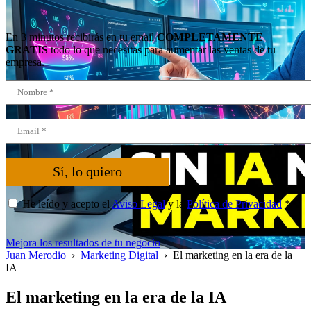
En 3 minutos recibirás en tu email
COMPLETAMENTE
GRATIS
todo lo que necesitas para aumentar las ventas de tu
empresa.
Sí, lo quiero
He leído y acepto el
Aviso Legal
y la
Política de Privacidad
*
Mejora los resultados de tu negocio
Juan Merodio
›
Marketing Digital
›
El marketing en la era de la
IA
El marketing en la era de la IA