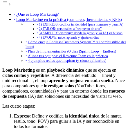
¿Qué es Loop Marketing?
Loop Marketing en la práctica (con tareas, herramientas y KPIs)
1) EXPRESS: codifica tu identidad (para humanos y para IA)
2) TAILOR: personaliza a “segmento de uno”
3) AMPLIFY: distribuye donde la gente (y las IA) ya buscan
4) EVOLVE: mide, aprende y ajusta en días
Cómo encaja Endless Customers System™ (el combustible del
loop)
Plan de implementación 90 días (Sprint Loop + Endless)
Alinea tus equipos: el Revenue Team en la práctica
4 ejemplos reales que inspiran (y cómo aplicarlos)
Loop Marketing
es un
playbook dinámico
que se ejecuta en
ciclos cortos y repetibles
. A diferencia del embudo —lineal y
unidireccional—, el loop
aprende y mejora en cada vuelta
. Nace
para compradores que
investigan solos
(YouTube, foros,
comparadores, comunidades) y para un entorno donde los
motores
de respuesta
(IA) dan soluciones sin necesidad de visitar tu web.
Las cuatro etapas:
Express
: Define y codifica la
identidad única
de la marca
(estilo, tono, POV) para guiar a la IA y ser reconocible en
todos los formatos.