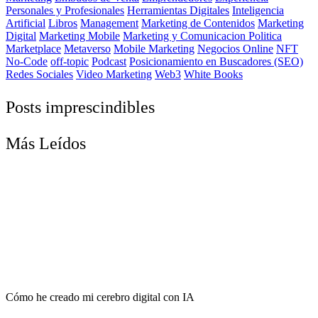
Personales y Profesionales
Herramientas Digitales
Inteligencia
Artificial
Libros
Management
Marketing de Contenidos
Marketing
Digital
Marketing Mobile
Marketing y Comunicacion Politica
Marketplace
Metaverso
Mobile Marketing
Negocios Online
NFT
No-Code
off-topic
Podcast
Posicionamiento en Buscadores (SEO)
Redes Sociales
Video Marketing
Web3
White Books
Posts imprescindibles
Más Leídos
Cómo he creado mi cerebro digital con IA