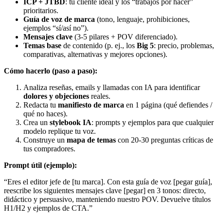
ICP + JTBD
: tu cliente ideal y los “trabajos por hacer”
prioritarios.
Guía de voz de marca
(tono, lenguaje, prohibiciones,
ejemplos “sí/así no”).
Mensajes clave
(3-5 pilares + POV diferenciado).
Temas base
de contenido (p. ej., los
Big 5
: precio, problemas,
comparativas, alternativas y mejores opciones).
Cómo hacerlo (paso a paso):
Analiza reseñas, emails y llamadas con IA para identificar
dolores y objeciones
reales.
Redacta tu
manifiesto de marca
en 1 página (qué defiendes /
qué no haces).
Crea un
stylebook IA
: prompts y ejemplos para que cualquier
modelo replique tu voz.
Construye un
mapa de temas
con 20-30 preguntas críticas de
tus compradores.
Prompt útil (ejemplo):
“Eres el editor jefe de [tu marca]. Con esta guía de voz [pegar guía],
reescribe los siguientes mensajes clave [pegar] en 3 tonos: directo,
didáctico y persuasivo, manteniendo nuestro POV. Devuelve títulos
H1/H2 y ejemplos de CTA.”