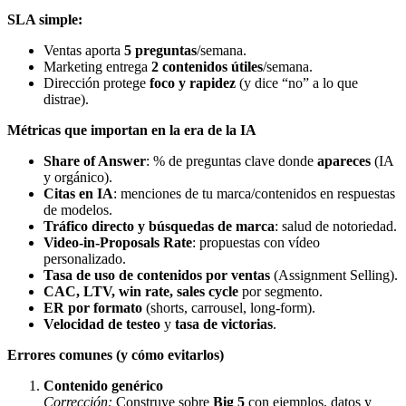
SLA simple:
Ventas aporta
5 preguntas
/semana.
Marketing entrega
2 contenidos útiles
/semana.
Dirección protege
foco y rapidez
(y dice “no” a lo que
distrae).
Métricas que importan en la era de la IA
Share of Answer
: % de preguntas clave donde
apareces
(IA
y orgánico).
Citas en IA
: menciones de tu marca/contenidos en respuestas
de modelos.
Tráfico directo y búsquedas de marca
: salud de notoriedad.
Video-in-Proposals Rate
: propuestas con vídeo
personalizado.
Tasa de uso de contenidos por ventas
(Assignment Selling).
CAC, LTV, win rate, sales cycle
por segmento.
ER por formato
(shorts, carrousel, long-form).
Velocidad de testeo
y
tasa de victorias
.
Errores comunes (y cómo evitarlos)
Contenido genérico
Corrección:
Construye sobre
Big 5
con ejemplos, datos y