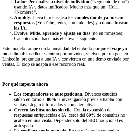
Tailor
: Personaliza
a nivel de individuo
(“segmento de uno”)
usando IA y datos unificados. Mucho más que un “Hola,
{Nombre}”.
Amplify
: Lleva tu mensaje a los
canales donde ya buscan
respuestas
(YouTube, redes, comunidades) y a donde
buscan
las IA
.
Evolve
:
Mide, aprende y ajusta en días
(no en trimestres).
Cada iteración hace más efectiva la siguiente.
Este modelo rompe con la linealidad del embudo porque
el viaje ya
no es lineal
: tus clientes entran por un vídeo, vuelven por un post en
LinkedIn, preguntan a una IA y convierten en una demo enviada por
ventas. El loop se adapta a ese recorrido real.
Por qué importa ahora
Los compradores se autogestionan
. Diversos estudios
sitúan en torno al
80%
la investigación previa a hablar con
ventas. Llegan informados y con alternativas.
Crecen las búsquedas sin clic
. Con la expansión de
respuestas enriquecidas e IA, cerca del
60%
de consultas no
acaban en una visita. Depender solo del SEO tradicional es
arriesgado.
La confianza es la moneda
. En un océano de contenido