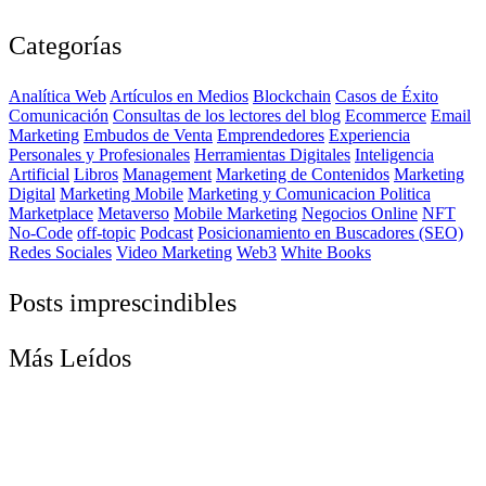
Categorías
Analítica Web
Artículos en Medios
Blockchain
Casos de Éxito
Comunicación
Consultas de los lectores del blog
Ecommerce
Email
Marketing
Embudos de Venta
Emprendedores
Experiencia
Personales y Profesionales
Herramientas Digitales
Inteligencia
Artificial
Libros
Management
Marketing de Contenidos
Marketing
Digital
Marketing Mobile
Marketing y Comunicacion Politica
Marketplace
Metaverso
Mobile Marketing
Negocios Online
NFT
No-Code
off-topic
Podcast
Posicionamiento en Buscadores (SEO)
Redes Sociales
Video Marketing
Web3
White Books
Posts imprescindibles
Más Leídos