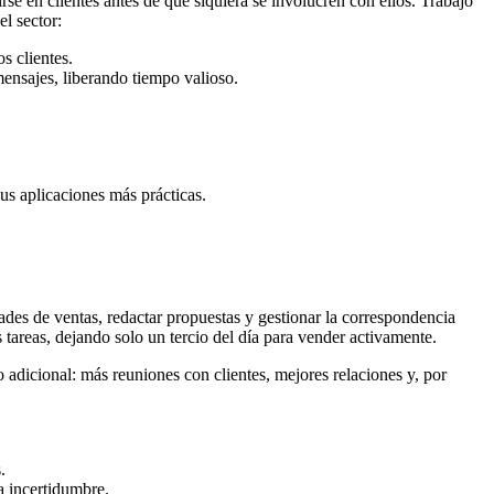
rse en clientes antes de que siquiera se involucren con ellos. Trabajo
l sector:
s clientes.
mensajes, liberando tiempo valioso.
sus aplicaciones más prácticas.
dades de ventas, redactar propuestas y gestionar la correspondencia
tareas, dejando solo un tercio del día para vender activamente.
o adicional: más reuniones con clientes, mejores relaciones y, por
.
la incertidumbre.