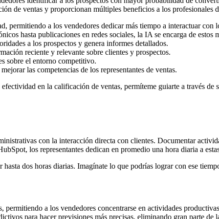
ndedores identificar a los prospectos con mayor probabilidad de converti
ión de ventas y proporcionan múltiples beneficios a los profesionales de
d, permitiendo a los vendedores dedicar más tiempo a interactuar con lo
ónicos hasta publicaciones en redes sociales, la IA se encarga de estos 
oridades a los prospectos y genera informes detallados.
mación reciente y relevante sobre clientes y prospectos.
les sobre el entorno competitivo.
a mejorar las competencias de los representantes de ventas.
efectividad en la calificación de ventas, permíteme guiarte a través de 
inistrativas con la interacción directa con clientes. Documentar activi
ubSpot, los representantes dedican en promedio una hora diaria a estas 
r hasta dos horas diarias. Imagínate lo que podrías lograr con ese tiemp
as, permitiendo a los vendedores concentrarse en actividades productivas
redictivos para hacer previsiones más precisas, eliminando gran parte de 