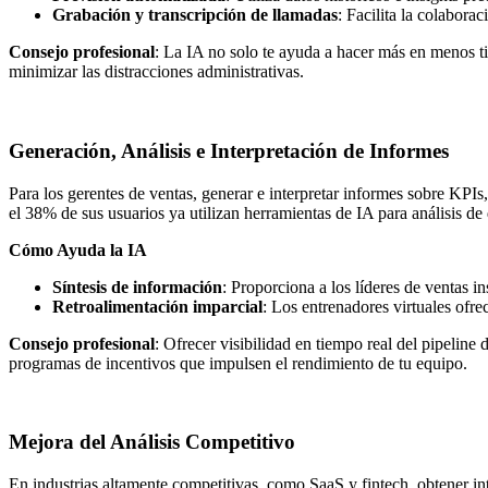
Grabación y transcripción de llamadas
: Facilita la colabora
Consejo profesional
: La IA no solo te ayuda a hacer más en menos ti
minimizar las distracciones administrativas.
Generación, Análisis e Interpretación de Informes
Para los gerentes de ventas, generar e interpretar informes sobre KPIs
el 38% de sus usuarios ya utilizan herramientas de IA para análisis d
Cómo Ayuda la IA
Síntesis de información
: Proporciona a los líderes de ventas i
Retroalimentación imparcial
: Los entrenadores virtuales ofre
Consejo profesional
: Ofrecer visibilidad en tiempo real del pipeline 
programas de incentivos que impulsen el rendimiento de tu equipo.
Mejora del Análisis Competitivo
En industrias altamente competitivas, como SaaS y fintech, obtener int