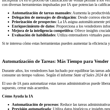
Incorporar IA en el proceso de calificación de ventas permite a los ve
con diversas herramientas impulsadas por IA que potencian la calificac
Automatización de tareas manuales
: Aumenta la productivida
Delegación de mensajes de divulgación
: Desde correos electr
Priorización de prospectos
: La IA asigna automáticamente pri
Enriquecimiento de datos
: Proporciona a los vendedores infor
Mejora de la inteligencia competitiva
: Ofrece insights crucia
Evaluación de habilidades
: Utiliza entrenadores virtuales par
Si te interesa cómo estas herramientas pueden aumentar la eficiencia y 
Automatización de Tareas: Más Tiempo para Vender
Durante años, los vendedores han luchado por equilibrar las tareas adm
consume un tiempo valioso. Según el informe
State of Sales 2024
de H
El uso de IA para automatizar estas tareas administrativas puede libera
supuesto, cerrar más acuerdos.
Cómo Ayuda la IA
Automatización de procesos
: Reduce las tareas administrativ
Previsión automatizada
: Utiliza datos históricos e insights p