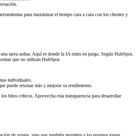
versación.
herramientas para maximizar el tiempo cara a cara con los clientes y
er una tarea ardua. Aquí es donde la IA entra en juego. Según HubSpot,
 ventas que no utilizan HubSpot.
ntas individuales.
o que puede resonar más y mejorar su rendimiento.
 los hitos críticos. Aprovecha esta transparencia para desarrollar
icación de ventas, sino que también permiten a los equipos tomar