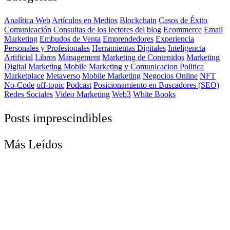
Analítica Web
Artículos en Medios
Blockchain
Casos de Éxito
Comunicación
Consultas de los lectores del blog
Ecommerce
Email
Marketing
Embudos de Venta
Emprendedores
Experiencia
Personales y Profesionales
Herramientas Digitales
Inteligencia
Artificial
Libros
Management
Marketing de Contenidos
Marketing
Digital
Marketing Mobile
Marketing y Comunicacion Politica
Marketplace
Metaverso
Mobile Marketing
Negocios Online
NFT
No-Code
off-topic
Podcast
Posicionamiento en Buscadores (SEO)
Redes Sociales
Video Marketing
Web3
White Books
Posts imprescindibles
Más Leídos