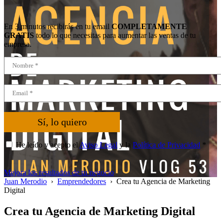
En 3 minutos recibirás en tu email
COMPLETAMENTE
GRATIS
todo lo que necesitas para aumentar las ventas de tu
empresa.
Sí, lo quiero
He leído y acepto el
Aviso Legal
y la
Política de Privacidad
*
Mejora los resultados de tu negocio
Juan Merodio
›
Emprendedores
›
Crea tu Agencia de Marketing
Digital
Crea tu Agencia de Marketing Digital