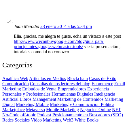
Juan Merodio
23 enero 2014 a las 5:34 pm
Elia, gracias, me alegra te guste, echa un vistazo a este post
http://www.wecanbuygoogle.com/blog/guia-para-
principiantes-google-webmaster-tools/
y esta presentación ,
tutoriales como tal no conozco
Categorías
Analítica Web
Artículos en Medios
Blockchain
Casos de Éxito
Comunicación
Consultas de los lectores del blog
Ecommerce
Email
Marketing
Embudos de Venta
Emprendedores
Experiencia
Personales y Profesionales
Herramientas Digitales
Inteligencia
Artificial
Libros
Management
Marketing de Contenidos
Marketing
Digital
Marketing Mobile
Marketing y Comunicacion Politica
Marketplace
Metaverso
Mobile Marketing
Negocios Online
NFT
No-Code
off-topic
Podcast
Posicionamiento en Buscadores (SEO)
Redes Sociales
Video Marketing
Web3
White Books