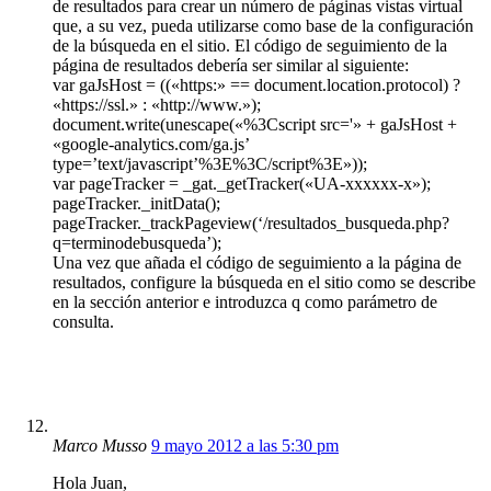
de resultados para crear un número de páginas vistas virtual
que, a su vez, pueda utilizarse como base de la configuración
de la búsqueda en el sitio. El código de seguimiento de la
página de resultados debería ser similar al siguiente:
var gaJsHost = ((«https:» == document.location.protocol) ?
«https://ssl.» : «http://www.»);
document.write(unescape(«%3Cscript src='» + gaJsHost +
«google-analytics.com/ga.js’
type=’text/javascript’%3E%3C/script%3E»));
var pageTracker = _gat._getTracker(«UA-xxxxxx-x»);
pageTracker._initData();
pageTracker._trackPageview(‘/resultados_busqueda.php?
q=terminodebusqueda’);
Una vez que añada el código de seguimiento a la página de
resultados, configure la búsqueda en el sitio como se describe
en la sección anterior e introduzca q como parámetro de
consulta.
Marco Musso
9 mayo 2012 a las 5:30 pm
Hola Juan,