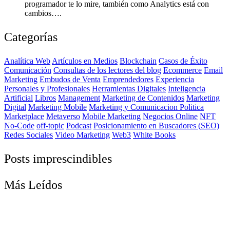
programador te lo mire, también como Analytics está con
cambios….
Categorías
Analítica Web
Artículos en Medios
Blockchain
Casos de Éxito
Comunicación
Consultas de los lectores del blog
Ecommerce
Email
Marketing
Embudos de Venta
Emprendedores
Experiencia
Personales y Profesionales
Herramientas Digitales
Inteligencia
Artificial
Libros
Management
Marketing de Contenidos
Marketing
Digital
Marketing Mobile
Marketing y Comunicacion Politica
Marketplace
Metaverso
Mobile Marketing
Negocios Online
NFT
No-Code
off-topic
Podcast
Posicionamiento en Buscadores (SEO)
Redes Sociales
Video Marketing
Web3
White Books
Posts imprescindibles
Más Leídos