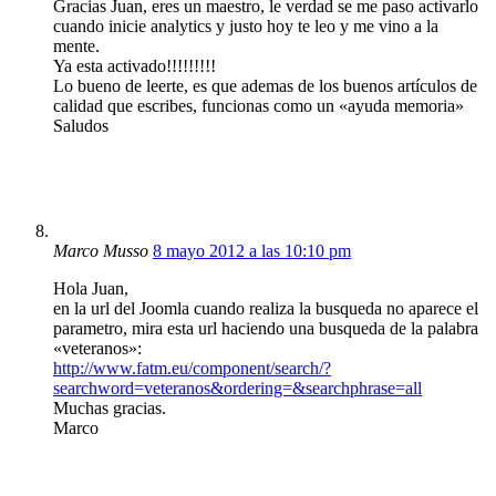
Gracias Juan, eres un maestro, le verdad se me paso activarlo
cuando inicie analytics y justo hoy te leo y me vino a la
mente.
Ya esta activado!!!!!!!!!
Lo bueno de leerte, es que ademas de los buenos artículos de
calidad que escribes, funcionas como un «ayuda memoria»
Saludos
Marco Musso
8 mayo 2012 a las 10:10 pm
Hola Juan,
en la url del Joomla cuando realiza la busqueda no aparece el
parametro, mira esta url haciendo una busqueda de la palabra
«veteranos»:
http://www.fatm.eu/component/search/?
searchword=veteranos&ordering=&searchphrase=all
Muchas gracias.
Marco