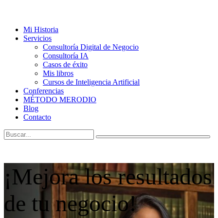
Mi Historia
Servicios
Consultoría Digital de Negocio
Consultoría IA
Casos de éxito
Mis libros
Cursos de Inteligencia Artificial
Conferencias
MÉTODO MERODIO
Blog
Contacto
¡Mejora los resultados
de tu negocio!