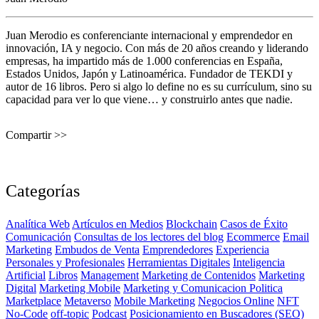
Juan Merodio es conferenciante internacional y emprendedor en
innovación, IA y negocio. Con más de 20 años creando y liderando
empresas, ha impartido más de 1.000 conferencias en España,
Estados Unidos, Japón y Latinoamérica. Fundador de TEKDI y
autor de 16 libros. Pero si algo lo define no es su currículum, sino su
capacidad para ver lo que viene… y construirlo antes que nadie.
Compartir >>
Categorías
Analítica Web
Artículos en Medios
Blockchain
Casos de Éxito
Comunicación
Consultas de los lectores del blog
Ecommerce
Email
Marketing
Embudos de Venta
Emprendedores
Experiencia
Personales y Profesionales
Herramientas Digitales
Inteligencia
Artificial
Libros
Management
Marketing de Contenidos
Marketing
Digital
Marketing Mobile
Marketing y Comunicacion Politica
Marketplace
Metaverso
Mobile Marketing
Negocios Online
NFT
No-Code
off-topic
Podcast
Posicionamiento en Buscadores (SEO)