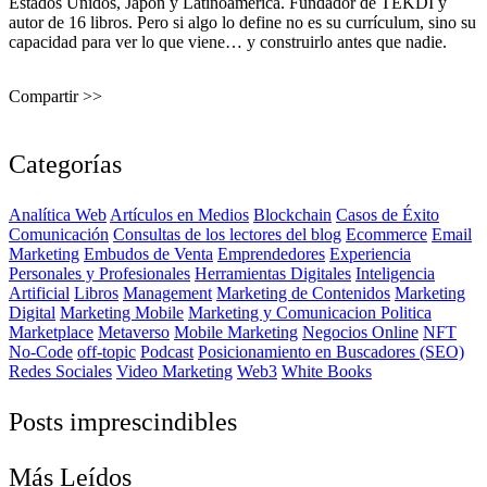
Estados Unidos, Japón y Latinoamérica. Fundador de TEKDI y
autor de 16 libros. Pero si algo lo define no es su currículum, sino su
capacidad para ver lo que viene… y construirlo antes que nadie.
Compartir >>
Categorías
Analítica Web
Artículos en Medios
Blockchain
Casos de Éxito
Comunicación
Consultas de los lectores del blog
Ecommerce
Email
Marketing
Embudos de Venta
Emprendedores
Experiencia
Personales y Profesionales
Herramientas Digitales
Inteligencia
Artificial
Libros
Management
Marketing de Contenidos
Marketing
Digital
Marketing Mobile
Marketing y Comunicacion Politica
Marketplace
Metaverso
Mobile Marketing
Negocios Online
NFT
No-Code
off-topic
Podcast
Posicionamiento en Buscadores (SEO)
Redes Sociales
Video Marketing
Web3
White Books
Posts imprescindibles
Más Leídos