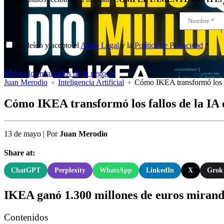
He leído y acepto el
Aviso Legal
y la
Política de Privacidad
*
Mejora los resultados de tu negocio
Juan Merodio
›
Inteligencia Artificial
›
Cómo IKEA transformó los fa
Cómo IKEA transformó los fallos de la IA 
13 de mayo
|
Por
Juan Merodio
Share at:
ChatGPT
Perplexity
WhatsApp
LinkedIn
X
Grok
IKEA ganó 1.300 millones de euros mirando
Contenidos