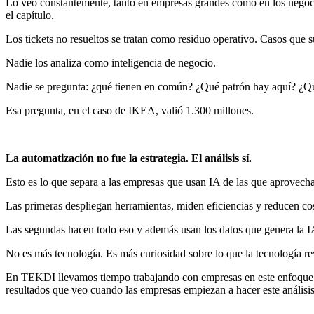
Lo veo constantemente, tanto en empresas grandes como en los negocio
el capítulo.
Los tickets no resueltos se tratan como residuo operativo. Casos que
Nadie los analiza como inteligencia de negocio.
Nadie se pregunta: ¿qué tienen en común? ¿Qué patrón hay aquí? ¿Qué
Esa pregunta, en el caso de IKEA, valió 1.300 millones.
La automatización no fue la estrategia. El análisis sí.
Esto es lo que separa a las empresas que usan IA de las que aprovecha
Las primeras despliegan herramientas, miden eficiencias y reducen cos
Las segundas hacen todo eso y además usan los datos que genera la I
No es más tecnología. Es más curiosidad sobre lo que la tecnología re
En TEKDI llevamos tiempo trabajando con empresas en este enfoque: n
resultados que veo cuando las empresas empiezan a hacer este análisi