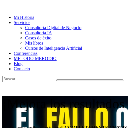
Mi Historia
Servicios
Consultoría Digital de Negocio
Consultoría IA
Casos de éxito
Mis libros
Cursos de Inteligencia Artificial
Conferencias
MÉTODO MERODIO
Blog
Contacto
¡Mejora los resultados
En 3 minutos recibirás en tu email
COMPLETAMENTE GRATIS