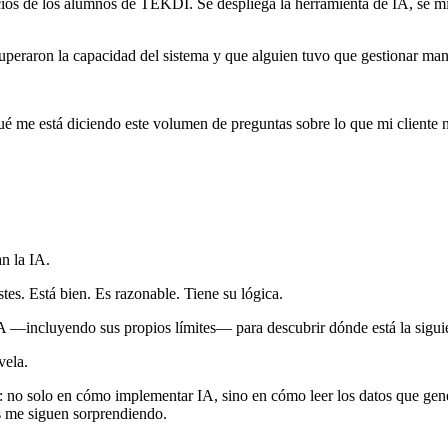
s de los alumnos de TEKDI. Se despliega la herramienta de IA, se mide 
 superaron la capacidad del sistema y que alguien tuvo que gestionar m
 me está diciendo este volumen de preguntas sobre lo que mi cliente n
n la IA.
tes. Está bien. Es razonable. Tiene su lógica.
A —incluyendo sus propios límites— para descubrir dónde está la siguie
vela.
o solo en cómo implementar IA, sino en cómo leer los datos que gener
s me siguen sorprendiendo.