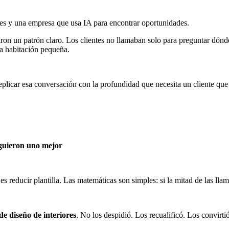
stes y una empresa que usa IA para encontrar oportunidades.
raron un patrón claro. Los clientes no llamaban solo para preguntar dó
a habitación pequeña.
licar esa conversación con la profundidad que necesita un cliente que 
iguieron uno mejor
 reducir plantilla. Las matemáticas son simples: si la mitad de las llama
de diseño de interiores
. No los despidió. Los recualificó. Los convirtió