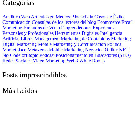
Categorías
Analítica Web
Artículos en Medios
Blockchain
Casos de Éxito
Comunicación
Consultas de los lectores del blog
Ecommerce
Email
Marketing
Embudos de Venta
Emprendedores
Experiencia
Personales y Profesionales
Herramientas Digitales
Inteligencia
Artificial
Libros
Management
Marketing de Contenidos
Marketing
Digital
Marketing Mobile
Marketing y Comunicacion Politica
Marketplace
Metaverso
Mobile Marketing
Negocios Online
NFT
No-Code
off-topic
Podcast
Posicionamiento en Buscadores (SEO)
Redes Sociales
Video Marketing
Web3
White Books
Posts imprescindibles
Más Leídos