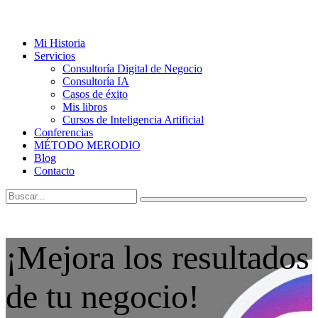
Mi Historia
Servicios
Consultoría Digital de Negocio
Consultoría IA
Casos de éxito
Mis libros
Cursos de Inteligencia Artificial
Conferencias
MÉTODO MERODIO
Blog
Contacto
¡Mejora los resultados
de tu negocio!