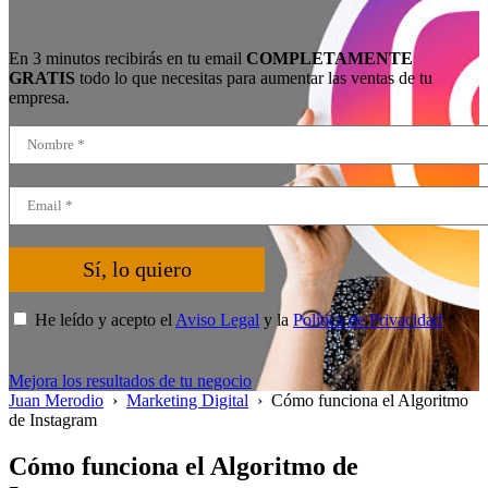
En 3 minutos recibirás en tu email
COMPLETAMENTE
GRATIS
todo lo que necesitas para aumentar las ventas de tu
empresa.
Sí, lo quiero
He leído y acepto el
Aviso Legal
y la
Política de Privacidad
*
Mejora los resultados de tu negocio
Juan Merodio
›
Marketing Digital
›
Cómo funciona el Algoritmo
de Instagram
Cómo funciona el Algoritmo de