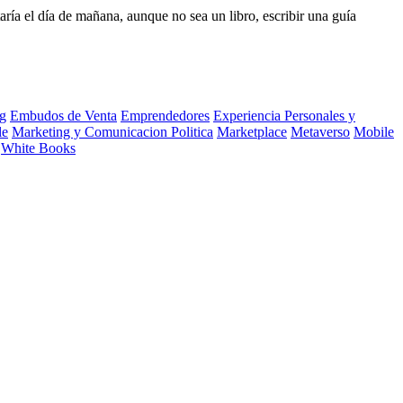
ía el día de mañana, aunque no sea un libro, escribir una guía
g
Embudos de Venta
Emprendedores
Experiencia Personales y
le
Marketing y Comunicacion Politica
Marketplace
Metaverso
Mobile
White Books