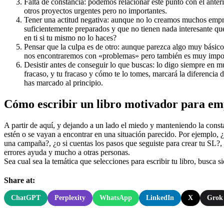
Falta de constancia: podemos relacionar este punto con el anter
otros proyectos urgentes pero no importantes.
Tener una actitud negativa: aunque no lo creamos muchos empre
suficientemente preparados y que no tienen nada interesante que
en ti si tu mismo no lo haces?
Pensar que la culpa es de otro: aunque parezca algo muy básico,
nos encontraremos con «problemas» pero también es muy importa
Desistir antes de conseguir lo que buscas: lo digo siempre en m
fracaso, y tu fracaso y cómo te lo tomes, marcará la diferencia de
has marcado al principio.
Cómo escribir un libro motivador para e
A partir de aquí, y dejando a un lado el miedo y manteniendo la const
estén o se vayan a encontrar en una situación parecido. Por ejemplo,
una campaña?, ¿o si cuentas los pasos que seguiste para crear tu SL?,
errores ayuda y mucho a otras personas.
Sea cual sea la temática que selecciones para escribir tu libro, busca s
Share at:
ChatGPT
Perplexity
WhatsApp
LinkedIn
X
Grok