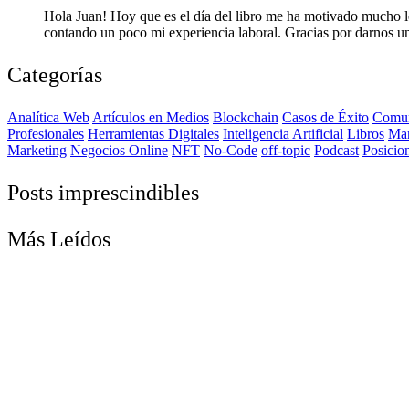
Hola Juan! Hoy que es el día del libro me ha motivado mucho le
contando un poco mi experiencia laboral. Gracias por darnos u
Categorías
Analítica Web
Artículos en Medios
Blockchain
Casos de Éxito
Comun
Profesionales
Herramientas Digitales
Inteligencia Artificial
Libros
Ma
Marketing
Negocios Online
NFT
No-Code
off-topic
Podcast
Posicio
Posts imprescindibles
Más Leídos