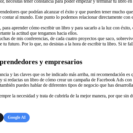
ior, necesitas tener constancia para poder empezar y terminar tu libro 
ndedores que podrían alcanzar el éxito y que pueden tener mucho que 
 contar al mundo. Este punto lo podemos relacionar directamente con el
 para aprender cómo escribir un libro y para sacarlo a la luz con éxit
nte la actitud que tengamos hacia ellos.
uchas de mis conferencias, de cada cuatro proyectos que saco, sobrevive
 tu futuro. Por lo que, no desistas a la hora de escribir tu libro. Si te 
mprendedores y empresarios
ancia y las claves que os he indicado más arriba, mi recomendación es q
 ¿y si redactas un libro de cómo crear un campaña de Facebook Ads con c
 también puedes hablar de diferentes tipos de negocio que has desarrolla
iempre la necesidad y trata de cubrirla de la mejor manera, por que sin d
Google AI