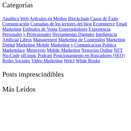
Categorías
Analítica Web
Artículos en Medios
Blockchain
Casos de Éxito
Comunicación
Consultas de los lectores del blog
Ecommerce
Email
Marketing
Embudos de Venta
Emprendedores
Experiencia
Personales y Profesionales
Herramientas Digitales
Inteligencia
Artificial
Libros
Management
Marketing de Contenidos
Marketing
Digital
Marketing Mobile
Marketing y Comunicacion Politica
Marketplace
Metaverso
Mobile Marketing
Negocios Online
NFT
No-Code
off-topic
Podcast
Posicionamiento en Buscadores (SEO)
Redes Sociales
Video Marketing
Web3
White Books
Posts imprescindibles
Más Leídos