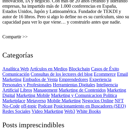
innovación, IA y negocio. Con más de 20 años creando y liderando
empresas, ha impartido más de 1.000 conferencias en España,
Estados Unidos, Japón y Latinoamérica. Fundador de TEKDI y
autor de 16 libros. Pero si algo lo define no es su currículum, sino su
capacidad para ver lo que viene… y construirlo antes que nadie.
Compartir >>
Categorías
Analítica Web
Artículos en Medios
Blockchain
Casos de Éxito
Comunicación
Consultas de los lectores del blog
Ecommerce
Email
Marketing
Embudos de Venta
Emprendedores
Experiencia
Personales y Profesionales
Herramientas Digitales
Inteligencia
Artificial
Libros
Management
Marketing de Contenidos
Marketing
Digital
Marketing Mobile
Marketing y Comunicacion Politica
Marketplace
Metaverso
Mobile Marketing
Negocios Online
NFT
No-Code
off-topic
Podcast
Posicionamiento en Buscadores (SEO)
Redes Sociales
Video Marketing
Web3
White Books
Posts imprescindibles