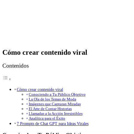
Cómo crear contenido viral
Contenidos
Cómo crear contenido viral
Conociendo a Tu Público Objetivo
La Ola de los Temas de Moda
Imágenes que Capturan Miradas
El Arte de Contar Historias
Llamadas a la Acción Irresistibles
Analítica para el Éxito
7 Prompts de Chat GPT para Ideas Virales