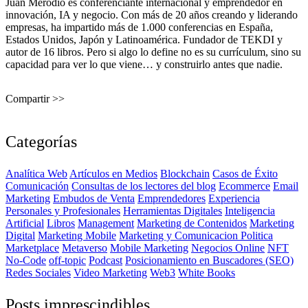
Juan Merodio es conferenciante internacional y emprendedor en
innovación, IA y negocio. Con más de 20 años creando y liderando
empresas, ha impartido más de 1.000 conferencias en España,
Estados Unidos, Japón y Latinoamérica. Fundador de TEKDI y
autor de 16 libros. Pero si algo lo define no es su currículum, sino su
capacidad para ver lo que viene… y construirlo antes que nadie.
Compartir >>
Categorías
Analítica Web
Artículos en Medios
Blockchain
Casos de Éxito
Comunicación
Consultas de los lectores del blog
Ecommerce
Email
Marketing
Embudos de Venta
Emprendedores
Experiencia
Personales y Profesionales
Herramientas Digitales
Inteligencia
Artificial
Libros
Management
Marketing de Contenidos
Marketing
Digital
Marketing Mobile
Marketing y Comunicacion Politica
Marketplace
Metaverso
Mobile Marketing
Negocios Online
NFT
No-Code
off-topic
Podcast
Posicionamiento en Buscadores (SEO)
Redes Sociales
Video Marketing
Web3
White Books
Posts imprescindibles