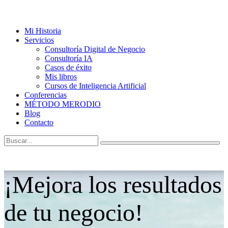
Mi Historia
Servicios
Consultoría Digital de Negocio
Consultoría IA
Casos de éxito
Mis libros
Cursos de Inteligencia Artificial
Conferencias
MÉTODO MERODIO
Blog
Contacto
¡Mejora los resultados
de tu negocio!