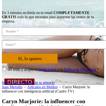
En 3 minutos recibirás en tu email
COMPLETAMENTE
GRATIS
todo lo que necesitas para aumentar las ventas de tu
empresa.
Sí, lo quiero
He leído y acepto el
Aviso Legal
y la
Política de Privacidad
*
Mejora los resultados de tu negocio
Juan Merodio
›
Artículos en Medios
›
Caryn Marjorie: la
influencer con inteligencia artificial (Cuatro TV)
Caryn Marjorie: la influencer con