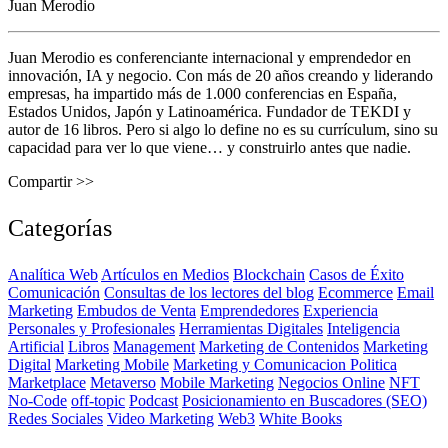
Juan Merodio
Juan Merodio es conferenciante internacional y emprendedor en
innovación, IA y negocio. Con más de 20 años creando y liderando
empresas, ha impartido más de 1.000 conferencias en España,
Estados Unidos, Japón y Latinoamérica. Fundador de TEKDI y
autor de 16 libros. Pero si algo lo define no es su currículum, sino su
capacidad para ver lo que viene… y construirlo antes que nadie.
Compartir >>
Categorías
Analítica Web
Artículos en Medios
Blockchain
Casos de Éxito
Comunicación
Consultas de los lectores del blog
Ecommerce
Email
Marketing
Embudos de Venta
Emprendedores
Experiencia
Personales y Profesionales
Herramientas Digitales
Inteligencia
Artificial
Libros
Management
Marketing de Contenidos
Marketing
Digital
Marketing Mobile
Marketing y Comunicacion Politica
Marketplace
Metaverso
Mobile Marketing
Negocios Online
NFT
No-Code
off-topic
Podcast
Posicionamiento en Buscadores (SEO)
Redes Sociales
Video Marketing
Web3
White Books