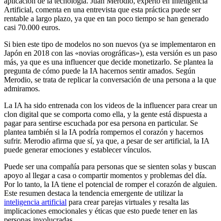
aplicación de la tecnología. Juan Merodio, experto en Inteligencia
Artificial, comenta en una entrevista que esta práctica puede ser
rentable a largo plazo, ya que en tan poco tiempo se han generado
casi 70.000 euros.
Si bien este tipo de modelos no son nuevos (ya se implementaron en
Japón en 2018 con las «novias orográficas»), esta versión es un paso
más, ya que es una influencer que decide monetizarlo. Se plantea la
pregunta de cómo puede la IA hacernos sentir amados. Según
Merodio, se trata de replicar la conversación de una persona a la que
admiramos.
La IA ha sido entrenada con los videos de la influencer para crear un
clon digital que se comporta como ella, y la gente está dispuesta a
pagar para sentirse escuchada por esa persona en particular. Se
plantea también si la IA podría rompernos el corazón y hacernos
sufrir. Merodio afirma que sí, ya que, a pesar de ser artificial, la IA
puede generar emociones y establecer vínculos.
Puede ser una compañía para personas que se sienten solas y buscan
apoyo al llegar a casa o compartir momentos y problemas del día.
Por lo tanto, la IA tiene el potencial de romper el corazón de alguien.
Este resumen destaca la tendencia emergente de utilizar la
inteligencia artificial
para crear parejas virtuales y resalta las
implicaciones emocionales y éticas que esto puede tener en las
personas involucradas.