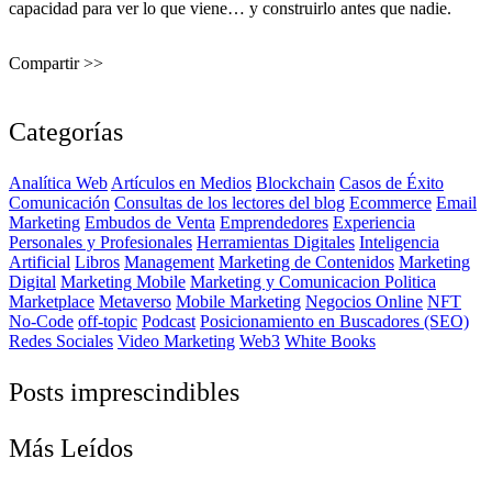
capacidad para ver lo que viene… y construirlo antes que nadie.
Compartir >>
Categorías
Analítica Web
Artículos en Medios
Blockchain
Casos de Éxito
Comunicación
Consultas de los lectores del blog
Ecommerce
Email
Marketing
Embudos de Venta
Emprendedores
Experiencia
Personales y Profesionales
Herramientas Digitales
Inteligencia
Artificial
Libros
Management
Marketing de Contenidos
Marketing
Digital
Marketing Mobile
Marketing y Comunicacion Politica
Marketplace
Metaverso
Mobile Marketing
Negocios Online
NFT
No-Code
off-topic
Podcast
Posicionamiento en Buscadores (SEO)
Redes Sociales
Video Marketing
Web3
White Books
Posts imprescindibles
Más Leídos