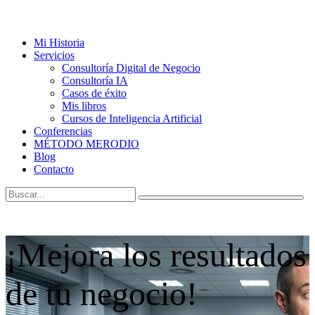
Mi Historia
Servicios
Consultoría Digital de Negocio
Consultoría IA
Casos de éxito
Mis libros
Cursos de Inteligencia Artificial
Conferencias
MÉTODO MERODIO
Blog
Contacto
¡Mejora los resultados
de tu negocio!