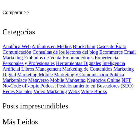
Compartir >>
Categorías
Analítica Web
Artículos en Medios
Blockchain
Casos de Éxito
Comunicación
Consultas de los lectores del blog
Ecommerce
Email
Marketing
Embudos de Venta
Emprendedores
Experiencia
Personales y Profesionales
Herramientas Digitales
Inteligencia
Artificial
Libros
Management
Marketing de Contenidos
Marketing
Digital
Marketing Mobile
Marketing y Comunicacion Politica
Marketplace
Metaverso
Mobile Marketing
Negocios Online
NFT
No-Code
off-topic
Podcast
Posicionamiento en Buscadores (SEO)
Redes Sociales
Video Marketing
Web3
White Books
Posts imprescindibles
Más Leídos