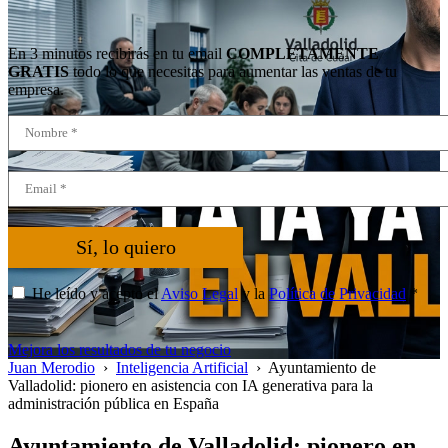
En 3 minutos recibirás en tu email
COMPLETAMENTE
GRATIS
todo lo que necesitas para aumentar las ventas de tu
empresa.
Sí, lo quiero
He leído y acepto el
Aviso Legal
y la
Política de Privacidad
*
Mejora los resultados de tu negocio
Juan Merodio
›
Inteligencia Artificial
›
Ayuntamiento de
Valladolid: pionero en asistencia con IA generativa para la
administración pública en España
Ayuntamiento de Valladolid: pionero en