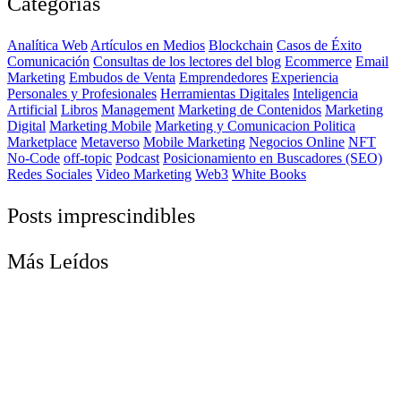
Categorías
Analítica Web
Artículos en Medios
Blockchain
Casos de Éxito
Comunicación
Consultas de los lectores del blog
Ecommerce
Email
Marketing
Embudos de Venta
Emprendedores
Experiencia
Personales y Profesionales
Herramientas Digitales
Inteligencia
Artificial
Libros
Management
Marketing de Contenidos
Marketing
Digital
Marketing Mobile
Marketing y Comunicacion Politica
Marketplace
Metaverso
Mobile Marketing
Negocios Online
NFT
No-Code
off-topic
Podcast
Posicionamiento en Buscadores (SEO)
Redes Sociales
Video Marketing
Web3
White Books
Posts imprescindibles
Más Leídos